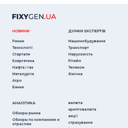
НОВИНИ
ДУМКИ ЕКСПЕРТIВ
Ринки
Машинобудування
Технології
Транспорт
Стартапи
Нерухомість
Енергетика
Рітейл
Нафта і газ
Телеком
Металургія
Хімічна
Агро
Банки
АНАЛIТИКА
валюта
криптовалюта
Обзоры рынка
акції
Обзоры по компаниям и
страхування
отраслям