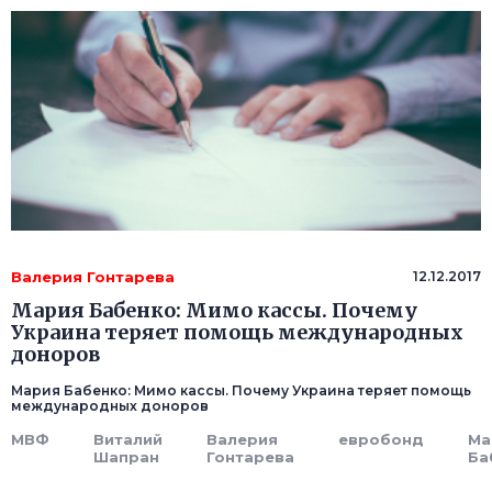
Валерия Гонтарева
12.12.2017
Мария Бабенко: Мимо кассы. Почему
Украина теряет помощь международных
доноров
Мария Бабенко: Мимо кассы. Почему Украина теряет помощь
международных доноров
МВФ
Виталий
Валерия
евробонд
Ма
Шапран
Гонтарева
Ба