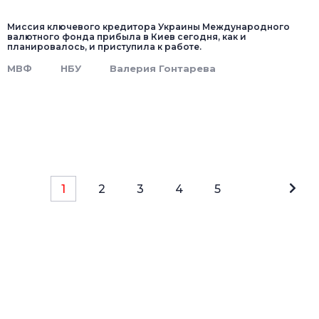
Миссия ключевого кредитора Украины Международного
валютного фонда прибыла в Киев сегодня, как и
планировалось, и приступила к работе.
МВФ
НБУ
Валерия Гонтарева
1
2
3
4
5