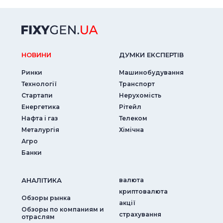
НОВИНИ
ДУМКИ ЕКСПЕРТIВ
Ринки
Машинобудування
Технології
Транспорт
Стартапи
Нерухомість
Енергетика
Рітейл
Нафта і газ
Телеком
Металургія
Хімічна
Агро
Банки
АНАЛIТИКА
валюта
криптовалюта
Обзоры рынка
акції
Обзоры по компаниям и
страхування
отраслям