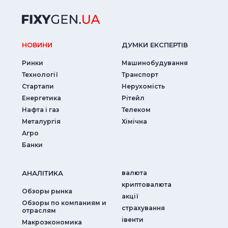
НОВИНИ
ДУМКИ ЕКСПЕРТIВ
Ринки
Машинобудування
Технології
Транспорт
Стартапи
Нерухомість
Енергетика
Рітейл
Нафта і газ
Телеком
Металургія
Хімічна
Агро
Банки
АНАЛIТИКА
валюта
криптовалюта
Обзоры рынка
акції
Обзоры по компаниям и
страхування
отраслям
iвенти
Макроэкономика