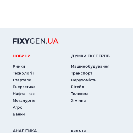
НОВИНИ
ДУМКИ ЕКСПЕРТIВ
Ринки
Машинобудування
Технології
Транспорт
Стартапи
Нерухомість
Енергетика
Рітейл
Нафта і газ
Телеком
Металургія
Хімічна
Агро
Банки
АНАЛIТИКА
валюта