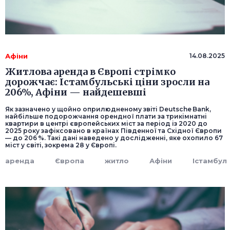
Афіни
14.08.2025
Житлова аренда в Європі стрімко
дорожчає: Істамбульські ціни зросли на
206%, Афіни — найдешевші
Як зазначено у щойно оприлюдненому звіті Deutsche Bank,
найбільше подорожчання орендної плати за трикімнатні
квартири в центрі європейських міст за період із 2020 до
2025 року зафіксовано в країнах Південної та Східної Європи
— до 206 %. Такі дані наведено у дослідженні, яке охопило 67
міст у світі, зокрема 28 у Європі.
аренда
Європа
житло
Афіни
Істамбул