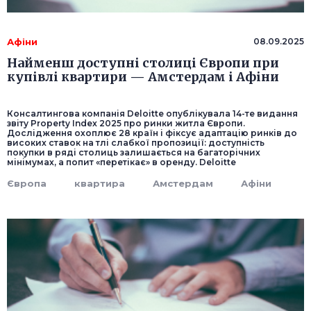
Афіни
08.09.2025
Найменш доступні столиці Європи при
купівлі квартири — Амстердам і Афіни
Консалтингова компанія Deloitte опублікувала 14-те видання
звіту Property Index 2025 про ринки житла Європи.
Дослідження охоплює 28 країн і фіксує адаптацію ринків до
високих ставок на тлі слабкої пропозиції: доступність
покупки в ряді столиць залишається на багаторічних
мінімумах, а попит «перетікає» в оренду. Deloitte
Європа
квартира
Амстердам
Афіни