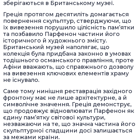
зберігаються в Британському музеї.
Греція протягом десятиліть домагається
повернення скульптур, стверджуючи, що
їх вивезення порушило цілісність пам’ятки
та позбавило Парфенон частини його
історичного й художнього змісту.
Британський музей наполягає, що
колекція була придбана законно в умовах
тодішнього османського правління, проте
Афіни вважають, що справжнього дозволу
на вивезення ключових елементів храму
не існувало.
Саме тому нинішня реставрація західного
фронтону має не лише архітектурне, а й
символічне значення. Греція демонструє,
що продовжує відновлювати Парфенон як
єдину пам’ятку світової культури,
незважаючи на те, що значна частина його
скульптурної спадщини досі залишається
за межами країни.