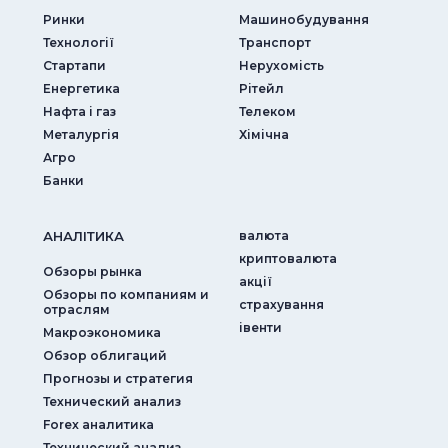
Ринки
Машинобудування
Технології
Транспорт
Стартапи
Нерухомість
Енергетика
Рітейл
Нафта і газ
Телеком
Металургія
Хімічна
Агро
Банки
АНАЛIТИКА
валюта
криптовалюта
Обзоры рынка
акції
Обзоры по компаниям и
страхування
отраслям
iвенти
Макроэкономика
Обзор облигаций
Прогнозы и стратегия
Технический анализ
Forex аналитика
Технический анализ