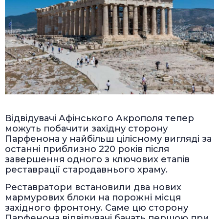
Відвідувачі Афінського Акрополя тепер
можуть побачити західну сторону
Парфенона у найбільш цілісному вигляді за
останні приблизно 220 років після
завершення одного з ключових етапів
реставрації стародавнього храму.
Реставратори встановили два нових
мармурових блоки на порожні місця
західного фронтону. Саме цю сторону
Парфенона відвідувачі бачать першою при