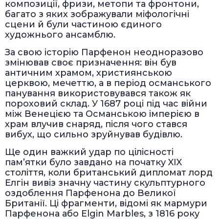
композиції, фризи, метопи та фронтони,
багато з яких зображували міфологічні
сцени й були частиною єдиного
художнього ансамблю.
За свою історію Парфенон неодноразово
змінював своє призначення: він був
античним храмом, християнською
церквою, мечеттю, а в період османського
панування використовувався також як
пороховий склад. У 1687 році під час війни
між Венецією та Османською імперією в
храм влучив снаряд, після чого стався
вибух, що сильно зруйнував будівлю.
Ще один важкий удар по цілісності
пам’ятки було завдано на початку XIX
століття, коли британський дипломат лорд
Елгін вивіз значну частину скульптурного
оздоблення Парфенона до Великої
Британії. Ці фрагменти, відомі як мармури
Парфенона або Elgin Marbles, з 1816 року