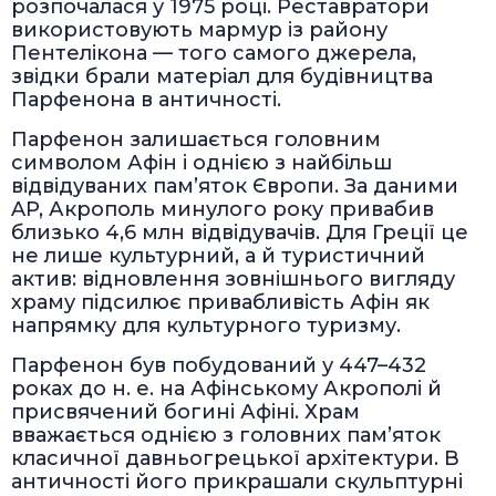
розпочалася у 1975 році. Реставратори
використовують мармур із району
Пентелікона — того самого джерела,
звідки брали матеріал для будівництва
Парфенона в античності.
Парфенон залишається головним
символом Афін і однією з найбільш
відвідуваних пам’яток Європи. За даними
AP, Акрополь минулого року привабив
близько 4,6 млн відвідувачів. Для Греції це
не лише культурний, а й туристичний
актив: відновлення зовнішнього вигляду
храму підсилює привабливість Афін як
напрямку для культурного туризму.
Парфенон був побудований у 447–432
роках до н. е. на Афінському Акрополі й
присвячений богині Афіні. Храм
вважається однією з головних пам’яток
класичної давньогрецької архітектури. В
античності його прикрашали скульптурні