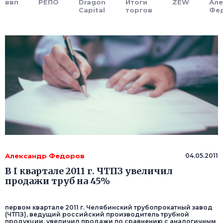
ввп
РЕПО
Dragon
Итоги
ZEW
Але
Capital
торгов
Фе
Александр Федоров
04.05.2011
В I квартале 2011 г. ЧТПЗ увеличил
продажи труб на 45%
первом квартале 2011 г. Челябинский трубопрокатный завод
(ЧТПЗ), ведущий российский производитель трубной
продукции, увеличил продажи по сравнению с аналогичным