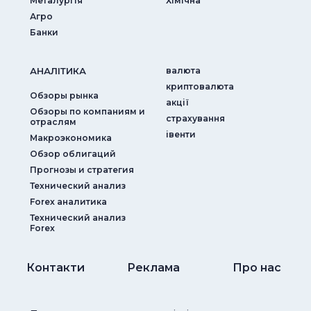
Металургія
Хімічна
Агро
Банки
АНАЛIТИКА
валюта
криптовалюта
Обзоры рынка
акції
Обзоры по компаниям и
страхування
отраслям
iвенти
Макроэкономика
Обзор облигаций
Прогнозы и стратегия
Технический анализ
Forex аналитика
Технический анализ
Forex
Контакти
Реклама
Про нас