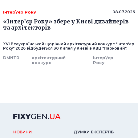
Інтер\'єр Року
08.07.2026
«Інтер’єр Року» збере у Києві дизайнерів
та архітекторів
XVI Всеукраїнський щорічний архітектурний конкурс "Інтер'єр
Року" 2026 відбудеться 30 липня у Києві в КВЦ "Парковий".
DMNTR
архітектурний
Інтер\'єр
конкурс
Року
НОВИНИ
ДУМКИ ЕКСПЕРТIВ