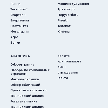
Ринки
Машинобудування
Технології
Транспорт
Стартапи
Нерухомість
Енергетика
Рітейл
Нафта і газ
Телеком
Металургія
Хімічна
Агро
Банки
АНАЛIТИКА
валюта
криптовалюта
Обзоры рынка
акції
Обзоры по компаниям и
страхування
отраслям
iвенти
Макроэкономика
Обзор облигаций
Прогнозы и стратегия
Технический анализ
Forex аналитика
Технический анализ