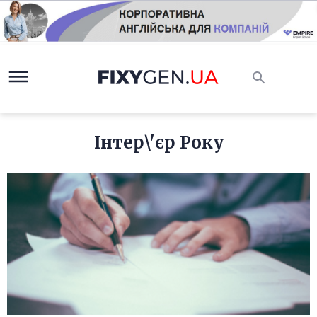
Інтер\'єр Року