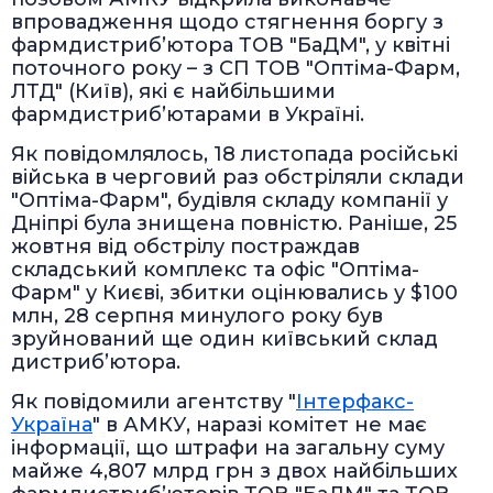
впровадження щодо стягнення боргу з
фармдистриб’ютора ТОВ "БаДМ", у квітні
поточного року – з СП ТОВ "Оптіма-Фарм,
ЛТД" (Київ), які є найбільшими
фармдистриб’ютарами в Україні.
Як повідомлялось, 18 листопада російські
війська в черговий раз обстріляли склади
"Оптіма-Фарм", будівля складу компанії у
Дніпрі була знищена повністю. Раніше, 25
жовтня від обстрілу постраждав
складський комплекс та офіс "Оптіма-
Фарм" у Києві, збитки оцінювались у $100
млн, 28 серпня минулого року був
зруйнований ще один київський склад
дистриб’ютора.
Як повідомили агентству "
Інтерфакс-
Україна
" в АМКУ, наразі комітет не має
інформації, що штрафи на загальну суму
майже 4,807 млрд грн з двох найбільших