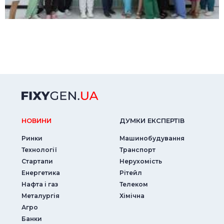
НОВИНИ
ДУМКИ ЕКСПЕРТIВ
Ринки
Машинобудування
Технології
Транспорт
Стартапи
Нерухомість
Енергетика
Рітейл
Нафта і газ
Телеком
Металургія
Хімічна
Агро
Банки