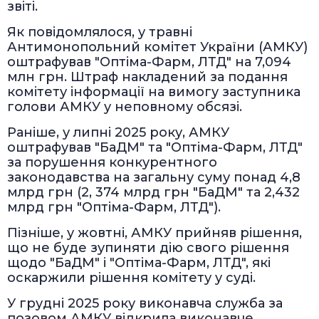
звіті.
Як повідомлялося, у травні
Антимонопольний комітет України (АМКУ)
оштрафував "Оптіма-Фарм, ЛТД" на 7,094
млн грн. Штраф накладений за подання
комітету інформації на вимогу заступника
голови АМКУ у неповному обсязі.
Раніше, у липні 2025 року, АМКУ
оштрафував "БаДМ" та "Оптіма-Фарм, ЛТД"
за порушення конкурентного
законодавства на загальну суму понад 4,8
млрд грн (2, 374 млрд грн "БаДМ" та 2,432
млрд грн "Оптіма-Фарм, ЛТД").
Пізніше, у жовтні, АМКУ прийняв рішення,
що не буде зупиняти дію свого рішення
щодо "БаДМ" і "Оптіма-Фарм, ЛТД", які
оскаржили рішення комітету у суді.
У грудні 2025 року виконавча служба за
позовом АМКУ відкрила виконавче