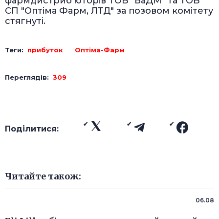
фармдистриб’юторів ТОВ "БаДМ" та ТОВ
СП "Оптіма Фарм, ЛТД" за позовом комітету
стягнуті.
Теги:
прибуток
Оптіма-Фарм
Переглядів:
309
Поділитися:
Читайте також:
06.08