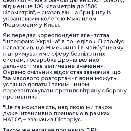
безпілотників з різною дальністю польоту,
від менше 100 кілометрів до 1500
кілометрів", – сказав він на брифінгу із
українським колегою Михайлом
Федоровим у Києві.
Як передає кореспондент агентства
"Інтерфакс-Україна" в понеділок, Пісторіус
наголосив, що Німеччина і в майбутньому
підтримуватиме сферу безпілотних
систем, і розробка дронів великої
дальності має величезне значення.
Окремо очільник відомства зазначив, що
"за масового розгортаннґ вони можуть
успішно долати і таким чином
перевантажувати протиповітряну оборону
противника".
"Це та можливість, над якою ми також
дуже інтенсивно працюємо в рамках
НАТО", – зазначив Пісторіус.
Також він нагадав про намір ФРН