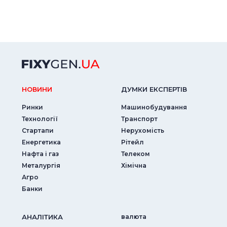
НОВИНИ
ДУМКИ ЕКСПЕРТIВ
Ринки
Машинобудування
Технології
Транспорт
Стартапи
Нерухомість
Енергетика
Рітейл
Нафта і газ
Телеком
Металургія
Хімічна
Агро
Банки
АНАЛIТИКА
валюта