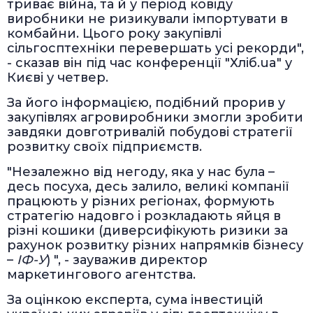
триває війна, та й у період ковіду
виробники не ризикували імпортувати в
комбайни. Цього року закупівлі
сільгосптехніки перевершать усі рекорди",
- сказав він під час конференції "Хліб.ua" у
Києві у четвер.
За його інформацією, подібний прорив у
закупівлях агровиробники змогли зробити
завдяки довготривалій побудові стратегії
розвитку своїх підприємств.
"Незалежно від негоду, яка у нас була –
десь посуха, десь залило, великі компанії
працюють у різних регіонах, формують
стратегію надовго і розкладають яйця в
різні кошики (диверсифікують ризики за
рахунок розвитку різних напрямків бізнесу
–
ІФ-У
) ", - зауважив директор
маркетингового агентства.
За оцінкою експерта, сума інвестицій