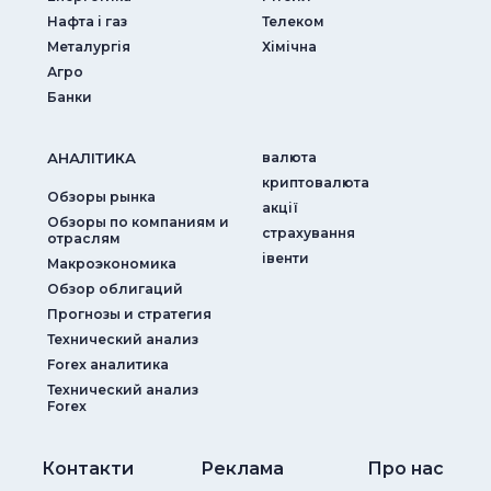
Нафта і газ
Телеком
Металургія
Хімічна
Агро
Банки
АНАЛIТИКА
валюта
криптовалюта
Обзоры рынка
акції
Обзоры по компаниям и
страхування
отраслям
iвенти
Макроэкономика
Обзор облигаций
Прогнозы и стратегия
Технический анализ
Forex аналитика
Технический анализ
Forex
Контакти
Реклама
Про нас