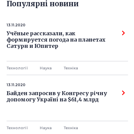
Популярнi новини
13.11.2020
Учёные рассказали, как
формируется погода на планетах
Сатурн и Юпитер
Технології
Наука
Технiка
13.11.2020
Байден запросив у Конгресу річну
допомогу Україні на $61,4 млрд
Технології
Наука
Технiка