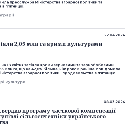
мила пресслужба Міністерства аграрної політики та
 в п'ятницю.
аграрії
22.04.2024
асіяли 2,05 млн га ярими культурами
 на 18 квітня засіяла ярими зерновими та зернобобовими
53 млн га, що на 42,6% більше, ніж роком раніше, повідомила
ністерства аграрної політики і продовольства в п'ятницю.
ярі культури
08.03.2024
твердив програму часткової компенсації
купівлі сільгосптехніки українського
тва