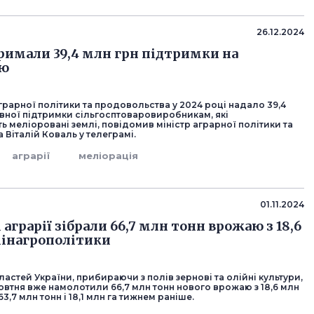
26.12.2024
тримали 39,4 млн грн підтримки на
ію
грарної політики та продовольства у 2024 році надало 39,4
вної підтримки сільгосптоваровиробникам, які
 меліоровані землі, повідомив міністр аграрної політики та
Віталій Коваль у телеграмі.
аграрії
меліорація
01.11.2024
 аграрії зібрали 66,7 млн тонн врожаю з 18,6
Мінагрополітики
бластей України, прибираючи з полів зернові та олійні культури,
овтня вже намолотили 66,7 млн тонн нового врожаю з 18,6 млн
63,7 млн тонн і 18,1 млн га тижнем раніше.