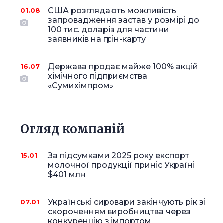
США розглядають можливість
01.08
запровадження застав у розмірі до
100 тис. доларів для частини
заявників на грін-карту
Держава продає майже 100% акцій
16.07
хімічного підприємства
«Сумихімпром»
Огляд компаній
За підсумками 2025 року експорт
15.01
молочної продукції приніс Україні
$401 млн
Українські сировари закінчують рік зі
07.01
скороченням виробництва через
конкуренцію з імпортом