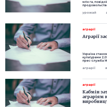
млн га, повідо
продовольства
урожай
аграрії
Аграрії з
Україна станом
культурами 2,0
прес-служба Мі
аграрії
аграрії
Кабмін за
аграріям 
виробниц