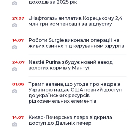
доходів за 2025 рік
«Нафтогаз» виплатив Корецькому 2,4
27.07
млн грн компенсації за відпустку
Роботи Surgie виконали операції на
14.07
живих свинях під керуванням хірургів
Nestlé Purina збудує новий завод
24.07
вологих кормів у Мантуї
Трамп заявив, що угода про надра з
01.08
Україною надає США повний доступ
до українських ресурсів
рідкоземельних елементів
Києво-Печерська лавра відкрила
14.07
доступ до Дальніх печер