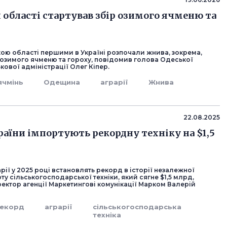
й області стартував збір озимого ячменю та
кою області першими в Україні розпочали жнива, зокрема,
 озимого ячменю та гороху, повідомив голова Одеської
кової адміністрації Олег Кіпер.
ячмінь
Одещина
аграрії
Жнива
22.08.2025
країни імпортують рекордну техніку на $1,5
арії у 2025 році встановлять рекорд в історії незалежної
рту сільськогосподарської техніки, який сягне $1,5 млрд,
ектор агенції Маркетингові комунікації Марком Валерій
екорд
аграрії
сільськогосподарська
техніка