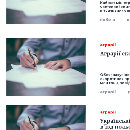
Кабінет мініст
часткової комп
вітчизняного 
Кабмін
к
аграрії
Аграрії с
Обсяг закупів
скоротився при
млн тонн, пов
аграрії
аграрії
Українськ
в'їзд поль