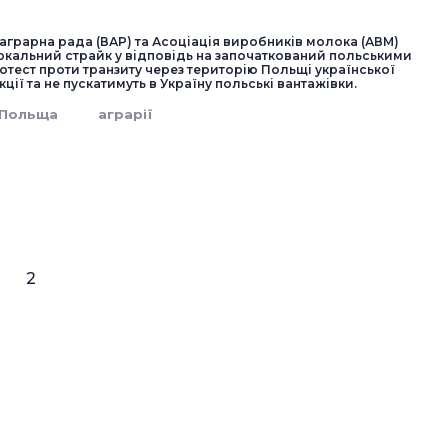
аграрна рада (ВАР) та Асоціація виробників молока (АВМ)
ркальний страйк у відповідь на започаткований польськими
тест проти транзиту через територію Польщі української
ції та не пускатимуть в Україну польські вантажівки.
Польща
аграрії
2