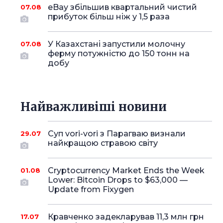
eBay збільшив квартальний чистий
07.08
прибуток більш ніж у 1,5 раза
У Казахстані запустили молочну
07.08
ферму потужністю до 150 тонн на
добу
Найважливіші новини
Суп vori-vori з Парагваю визнали
29.07
найкращою стравою світу
Cryptocurrency Market Ends the Week
01.08
Lower: Bitcoin Drops to $63,000 —
Update from Fixygen
Кравченко задекларував 11,3 млн грн
17.07