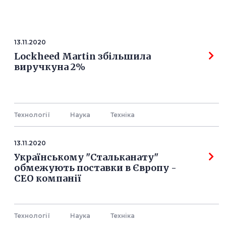
13.11.2020
Lockheed Martin збільшила
виручкуна 2%
Технології
Наука
Технiка
13.11.2020
Українському "Стальканату"
обмежують поставки в Європу -
СЕО компанії
Технології
Наука
Технiка