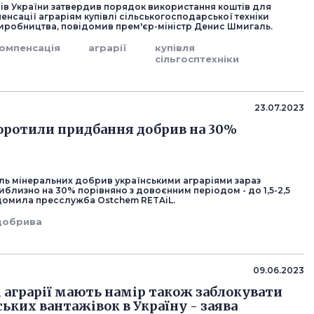
рів України затвердив порядок використання коштів для
енсації аграріям купівлі сільськогосподарської техніки
виробництва, повідомив прем'єр-міністр Денис Шмигаль.
омпенсація
аграрії
купівля
сільгосптехніки
23.07.2023
коротили придбання добрив на 30%
ель мінеральних добрив українськими аграріями зараз
близно на 30% порівняно з довоєнним періодом - до 1,5-2,5
ідомила пресслужба Ostchem RETAiL.
добрива
09.06.2023
і аграрії мають намір також заблокувати
ських вантажівок в Україну - заява