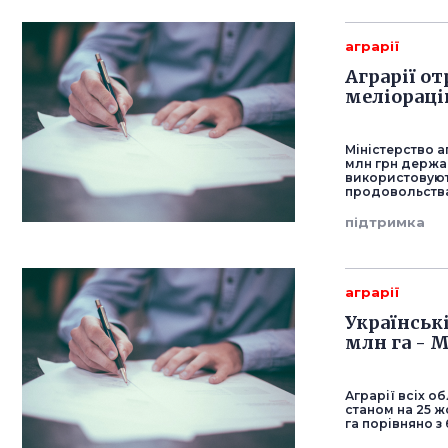
аграрії
Аграрії о
меліорац
Міністерство а
млн грн держа
використовують
продовольства 
підтримка
аграрії
Українські
млн га - 
Аграрії всіх о
станом на 25 ж
га порівняно з 