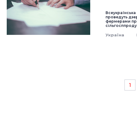
Всеукраїнська 
проведуть дзе
фермерами про
сільгосппродук
Україна
1