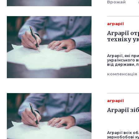
Врожай
аграрії
Аграрії о
техніку у
Аграрії, які п
українського 
від держави, п
компенсація
аграрії
Аграрії з
Аграрії всіх о
зернобобові ку