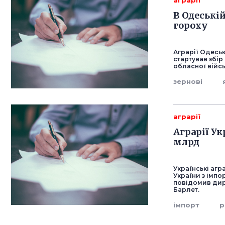
аграрії
В Одеські
гороху
Аграрії Одесь
стартував збір
обласної війсь
зернові
аграрії
Аграрії У
млрд
Українські агр
України з імпо
повідомив дир
Барлет.
імпорт
р