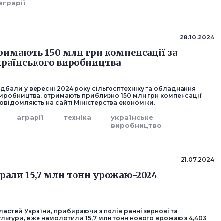
аграрії
28.10.2024
тримають 150 млн грн компенсації за
країнського виробництва
ридбали у вересні 2024 року сільгосптехніку та обладнання
виробництва, отримають приблизно 150 млн грн компенсації
овідомляють на сайті Міністерства економіки.
аграрії
техніка
українське
виробництво
21.07.2024
ібрали 15,7 млн тонн урожаю-2024
бластей України, прибираючи з полів ранні зернові та
льтури, вже намолотили 15,7 млн тонн нового врожаю з 4,403