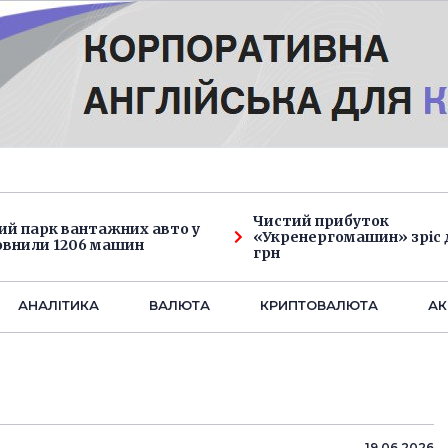
Чистий прибуток
ий парк вантажних авто у
«Укренергомашин» зріс д
овнили 1206 машин
грн
АНАЛIТИКА
ВАЛЮТА
КРИПТОВАЛЮТА
АК
19.06.2026