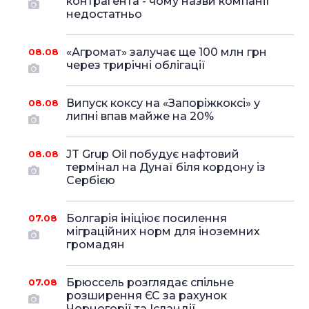
контрагента - чому назви компанії
недостатньо
«Агромат» залучає ще 100 млн грн
08.08
через трирічні облігації
Випуск коксу на «Запоріжкоксі» у
08.08
липні впав майже на 20%
JT Grup Oil побудує нафтовий
08.08
термінал на Дунаї біля кордону із
Сербією
Болгарія ініціює посилення
07.08
міграційних норм для іноземних
громадян
Брюссель розглядає спільне
07.08
розширення ЄС за рахунок
Чорногорії та Ісландії