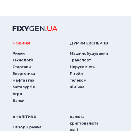
НОВИНИ
ДУМКИ ЕКСПЕРТIВ
Ринки
Машинобудування
Технології
Транспорт
Стартапи
Нерухомість
Енергетика
Рітейл
Нафта і газ
Телеком
Металургія
Хімічна
Агро
Банки
АНАЛIТИКА
валюта
криптовалюта
Обзоры рынка
акції