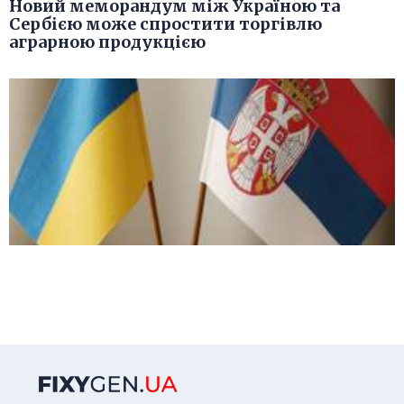
Новий меморандум між Україною та
Сербією може спростити торгівлю
аграрною продукцією