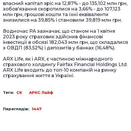
власний капітал зріс на 12,87% - до 135,102 млн грн,
зобов'язання скоротилися на 3,66% - до 107,123
млн грн, грошові кошти та їхні еквіваленти
знизилися на 39,85% і становили 39,819 млн грн.
Водночас РА зазначає, що станом на 1 квітня
2023 року страховик здійснив фінансові
інвестиції в обсязі 182,043 млн грн, що складалися
з ОВДП (83,52%) і депозитів у банках (16,48%).
ARX Life, як і ARX, є частиною міжнародного
страхового холдингу Fairfax Financial Holdings Ltd.
ARX Life входить до топ-10 компаній на ринку
страхування життя в Україні.
Теги:
СК
АРКС Лайф
Переглядів:
1447