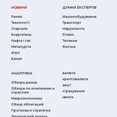
НОВИНИ
ДУМКИ ЕКСПЕРТIВ
Ринки
Машинобудування
Технології
Транспорт
Стартапи
Нерухомість
Енергетика
Рітейл
Нафта і газ
Телеком
Металургія
Хімічна
Агро
Банки
АНАЛIТИКА
валюта
криптовалюта
Обзоры рынка
акції
Обзоры по компаниям и
страхування
отраслям
iвенти
Макроэкономика
Обзор облигаций
Прогнозы и стратегия
Технический анализ