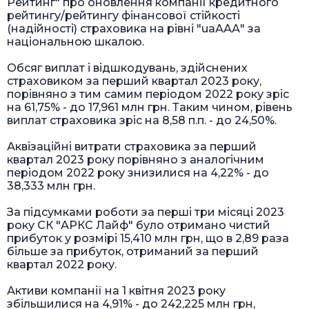
Рейтинг" про оновлення компанії кредитного
рейтингу/рейтингу фінансової стійкості
(надійності) страховика на рівні "uaААА" за
національною шкалою.
Обсяг виплат і відшкодувань, здійснених
страховиком за перший квартал 2023 року,
порівняно з тим самим періодом 2022 року зріс
на 61,75% - до 17,961 млн грн. Таким чином, рівень
виплат страховика зріс на 8,58 п.п. - до 24,50%.
Аквізаційні витрати страховика за перший
квартал 2023 року порівняно з аналогічним
періодом 2022 року знизилися на 4,22% - до
38,333 млн грн.
За підсумками роботи за перші три місяці 2023
року СК "АРКС Лайф" було отримано чистий
прибуток у розмірі 15,410 млн грн, що в 2,89 раза
більше за прибуток, отриманий за перший
квартал 2022 року.
Активи компанії на 1 квітня 2023 року
збільшилися на 4,91% - до 242,225 млн грн,