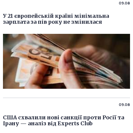
09.08
У 21 європейській країні мінімальна
зарплата за пів року не змінилася
09.08
США схвалили нові санкції проти Росії та
Ірану — аналіз від Experts Club