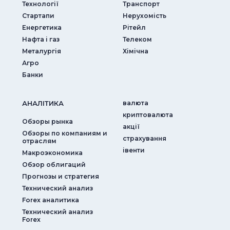
Технології
Транспорт
Стартапи
Нерухомість
Енергетика
Рітейл
Нафта і газ
Телеком
Металургія
Хімічна
Агро
Банки
АНАЛIТИКА
валюта
криптовалюта
Обзоры рынка
акції
Обзоры по компаниям и
страхування
отраслям
iвенти
Макроэкономика
Обзор облигаций
Прогнозы и стратегия
Технический анализ
Forex аналитика
Технический анализ
Forex