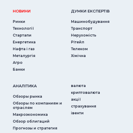
НОВИНИ
ДУМКИ ЕКСПЕРТIВ
Ринки
Машинобудування
Технології
Транспорт
Стартапи
Нерухомість
Енергетика
Рітейл
Нафта і газ
Телеком
Металургія
Хімічна
Агро
Банки
АНАЛIТИКА
валюта
криптовалюта
Обзоры рынка
акції
Обзоры по компаниям и
страхування
отраслям
iвенти
Макроэкономика
Обзор облигаций
Прогнозы и стратегия