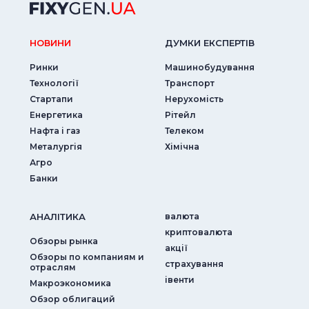
НОВИНИ
ДУМКИ ЕКСПЕРТIВ
Ринки
Машинобудування
Технології
Транспорт
Стартапи
Нерухомість
Енергетика
Рітейл
Нафта і газ
Телеком
Металургія
Хімічна
Агро
Банки
АНАЛIТИКА
валюта
криптовалюта
Обзоры рынка
акції
Обзоры по компаниям и
страхування
отраслям
iвенти
Макроэкономика
Обзор облигаций