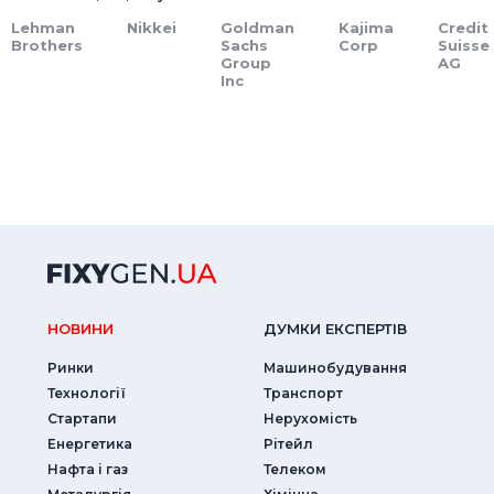
Lehman
Nikkei
Goldman
Kajima
Credit
Brothers
Sachs
Corp
Suisse
Group
AG
Inc
НОВИНИ
ДУМКИ ЕКСПЕРТIВ
Ринки
Машинобудування
Технології
Транспорт
Стартапи
Нерухомість
Енергетика
Рітейл
Нафта і газ
Телеком