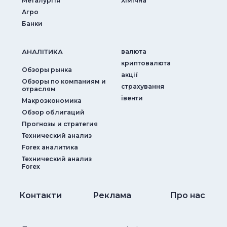
Металургія
Хімічна
Агро
Банки
АНАЛIТИКА
валюта
криптовалюта
Обзоры рынка
акції
Обзоры по компаниям и
страхування
отраслям
iвенти
Макроэкономика
Обзор облигаций
Прогнозы и стратегия
Технический анализ
Forex аналитика
Технический анализ
Forex
Контакти
Реклама
Про нас