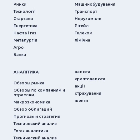
Ринки
Машинобудування
Технології
Транспорт
Стартапи
Нерухомість
Енергетика
Рітейл
Нафта і газ
Телеком
Металургія
Хімічна
Агро
Банки
АНАЛIТИКА
валюта
криптовалюта
Обзоры рынка
акції
Обзоры по компаниям и
страхування
отраслям
iвенти
Макроэкономика
Обзор облигаций
Прогнозы и стратегия
Технический анализ
Forex аналитика
Технический анализ