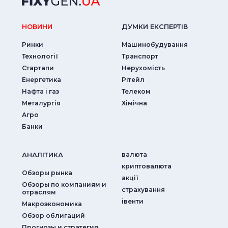
НОВИНИ
ДУМКИ ЕКСПЕРТIВ
Ринки
Машинобудування
Технології
Транспорт
Стартапи
Нерухомість
Енергетика
Рітейл
Нафта і газ
Телеком
Металургія
Хімічна
Агро
Банки
АНАЛIТИКА
валюта
криптовалюта
Обзоры рынка
акції
Обзоры по компаниям и
страхування
отраслям
iвенти
Макроэкономика
Обзор облигаций
Прогнозы и стратегия