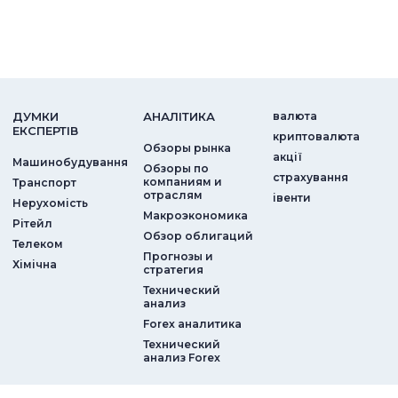
ДУМКИ
АНАЛIТИКА
валюта
ЕКСПЕРТIВ
криптовалюта
Обзоры рынка
акції
Машинобудування
Обзоры по
страхування
компаниям и
Транспорт
отраслям
iвенти
Нерухомість
Макроэкономика
Рітейл
Обзор облигаций
Телеком
Прогнозы и
Хімічна
стратегия
Технический
анализ
Forex аналитика
Технический
анализ Forex