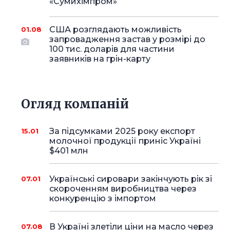
«Сумихімпром»
США розглядають можливість
01.08
запровадження застав у розмірі до
100 тис. доларів для частини
заявників на грін-карту
Огляд компаній
За підсумками 2025 року експорт
15.01
молочної продукції приніс Україні
$401 млн
Українські сировари закінчують рік зі
07.01
скороченням виробництва через
конкуренцію з імпортом
В Україні злетіли ціни на масло через
07.08