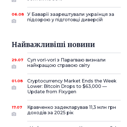
У Баварії заарештували українця за
06.08
підозрою у підготовці диверсій
Найважливіші новини
Суп vori-vori з Парагваю визнали
29.07
найкращою стравою світу
Cryptocurrency Market Ends the Week
01.08
Lower: Bitcoin Drops to $63,000 —
Update from Fixygen
Кравченко задекларував 11,3 млн грн
17.07
доходів за 2025 рік