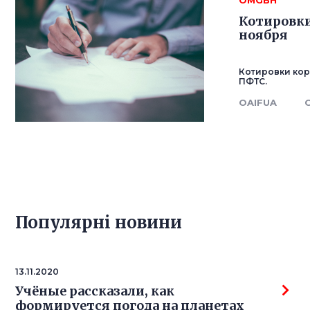
OMGBH
Котировки
ноября
Котировки ко
ПФТС.
OAIFUA
Популярнi новини
13.11.2020
Учёные рассказали, как
формируется погода на планетах