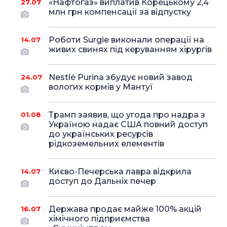
«Нафтогаз» виплатив Корецькому 2,4
27.07
млн грн компенсації за відпустку
Роботи Surgie виконали операції на
14.07
живих свинях під керуванням хірургів
Nestlé Purina збудує новий завод
24.07
вологих кормів у Мантуї
Трамп заявив, що угода про надра з
01.08
Україною надає США повний доступ
до українських ресурсів
рідкоземельних елементів
Києво-Печерська лавра відкрила
14.07
доступ до Дальніх печер
Держава продає майже 100% акцій
16.07
хімічного підприємства