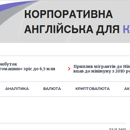
рибуток
Приплив мігрантів до Н
омашин» зріс до 6,5 млн
впав до мінімуму з 2010 р
АНАЛIТИКА
ВАЛЮТА
КРИПТОВАЛЮТА
АК
22.11.2011