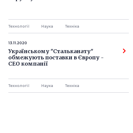
Технології
Наука
Технiка
13.11.2020
Українському "Стальканату"
обмежують поставки в Європу -
СЕО компанії
Технології
Наука
Технiка