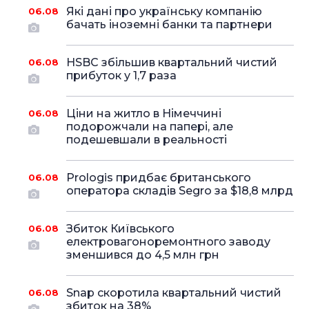
Які дані про українську компанію
06.08
бачать іноземні банки та партнери
HSBC збільшив квартальний чистий
06.08
прибуток у 1,7 раза
Ціни на житло в Німеччині
06.08
подорожчали на папері, але
подешевшали в реальності
Prologis придбає британського
06.08
оператора складів Segro за $18,8 млрд
Збиток Київського
06.08
електровагоноремонтного заводу
зменшився до 4,5 млн грн
Snap скоротила квартальний чистий
06.08
збиток на 38%