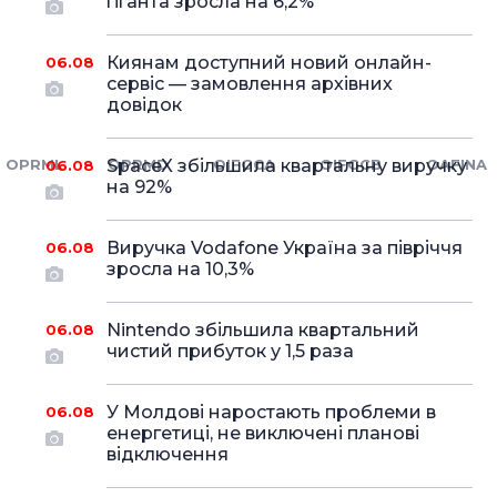
гіганта зросла на 6,2%
Киянам доступний новий онлайн-
06.08
сервіс — замовлення архівних
довідок
OPRML
SpaceX збільшила квартальну виручку
OPRMD
OIFGCA
OIFGCB
OAFINA
06.08
на 92%
Виручка Vodafone Україна за півріччя
06.08
зросла на 10,3%
Nintendo збільшила квартальний
06.08
чистий прибуток у 1,5 раза
У Молдові наростають проблеми в
06.08
енергетиці, не виключені планові
відключення