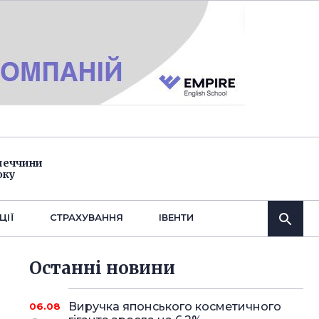
імеччини
оку
ЦІЇ
СТРАХУВАННЯ
IВЕНТИ
Останнi новини
Виручка японського косметичного
06.08