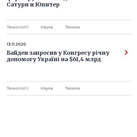
Сатурн и Юпитер
Технології
Наука
Технiка
13.11.2020
Байден запросив у Конгресу річну
допомогу Україні на $61,4 млрд
Технології
Наука
Технiка