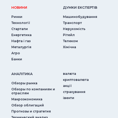
НОВИНИ
ДУМКИ ЕКСПЕРТIВ
Ринки
Машинобудування
Технології
Транспорт
Стартапи
Нерухомість
Енергетика
Рітейл
Нафта і газ
Телеком
Металургія
Хімічна
Агро
Банки
АНАЛIТИКА
валюта
криптовалюта
Обзоры рынка
акції
Обзоры по компаниям и
страхування
отраслям
iвенти
Макроэкономика
Обзор облигаций
Прогнозы и стратегия
Технический анализ