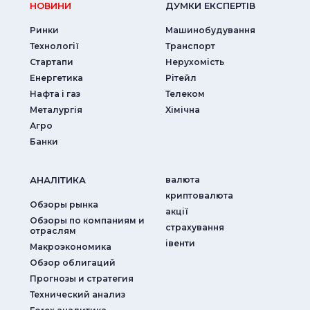
НОВИНИ
ДУМКИ ЕКСПЕРТIВ
Ринки
Машинобудування
Технології
Транспорт
Стартапи
Нерухомість
Енергетика
Рітейл
Нафта і газ
Телеком
Металургія
Хімічна
Агро
Банки
АНАЛIТИКА
валюта
криптовалюта
Обзоры рынка
акції
Обзоры по компаниям и
страхування
отраслям
iвенти
Макроэкономика
Обзор облигаций
Прогнозы и стратегия
Технический анализ