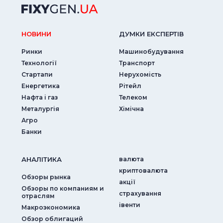
НОВИНИ
ДУМКИ ЕКСПЕРТIВ
Ринки
Машинобудування
Технології
Транспорт
Стартапи
Нерухомість
Енергетика
Рітейл
Нафта і газ
Телеком
Металургія
Хімічна
Агро
Банки
АНАЛIТИКА
валюта
криптовалюта
Обзоры рынка
акції
Обзоры по компаниям и
страхування
отраслям
iвенти
Макроэкономика
Обзор облигаций