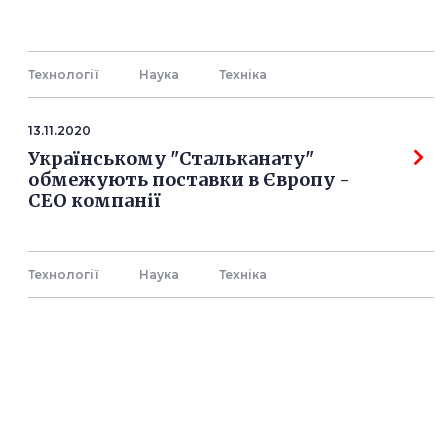
Технології
Наука
Технiка
13.11.2020
Українському "Стальканату"
обмежують поставки в Європу -
СЕО компанії
Технології
Наука
Технiка