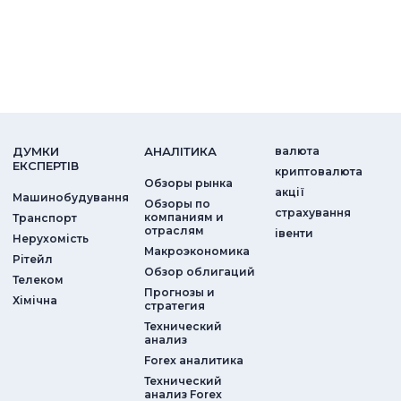
ДУМКИ
АНАЛIТИКА
валюта
ЕКСПЕРТIВ
криптовалюта
Обзоры рынка
акції
Машинобудування
Обзоры по
страхування
компаниям и
Транспорт
отраслям
iвенти
Нерухомість
Макроэкономика
Рітейл
Обзор облигаций
Телеком
Прогнозы и
Хімічна
стратегия
Технический
анализ
Forex аналитика
Технический
анализ Forex