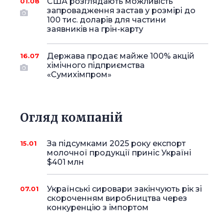
США розглядають можливість
01.08
запровадження застав у розмірі до
100 тис. доларів для частини
заявників на грін-карту
Держава продає майже 100% акцій
16.07
хімічного підприємства
«Сумихімпром»
Огляд компаній
За підсумками 2025 року експорт
15.01
молочної продукції приніс Україні
$401 млн
Українські сировари закінчують рік зі
07.01
скороченням виробництва через
конкуренцію з імпортом