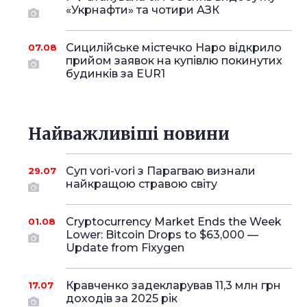
«Укрнафти» та чотири АЗК
Сицилійське містечко Наро відкрило
07.08
прийом заявок на купівлю покинутих
будинків за EUR1
Найважливіші новини
Суп vori-vori з Парагваю визнали
29.07
найкращою стравою світу
Cryptocurrency Market Ends the Week
01.08
Lower: Bitcoin Drops to $63,000 —
Update from Fixygen
Кравченко задекларував 11,3 млн грн
17.07
доходів за 2025 рік