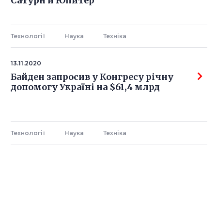
Сатурн и Юпитер
Технології
Наука
Технiка
13.11.2020
Байден запросив у Конгресу річну
допомогу Україні на $61,4 млрд
Технології
Наука
Технiка