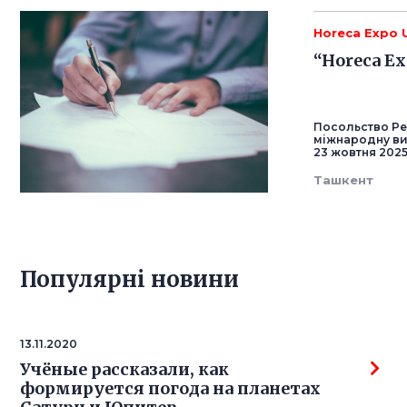
Horeca Expo 
“Horeca E
Посольство Ре
міжнародну вис
23 жовтня 2025
Ташкент
Популярнi новини
13.11.2020
Учёные рассказали, как
формируется погода на планетах