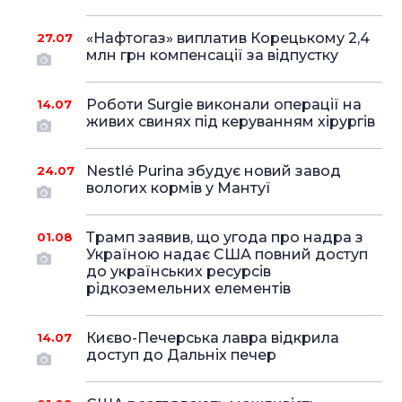
«Нафтогаз» виплатив Корецькому 2,4
27.07
млн грн компенсації за відпустку
Роботи Surgie виконали операції на
14.07
живих свинях під керуванням хірургів
Nestlé Purina збудує новий завод
24.07
вологих кормів у Мантуї
Трамп заявив, що угода про надра з
01.08
Україною надає США повний доступ
до українських ресурсів
рідкоземельних елементів
Києво-Печерська лавра відкрила
14.07
доступ до Дальніх печер