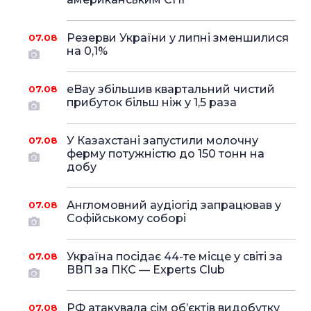
Резерви України у липні зменшилися
07.08
на 0,1%
eBay збільшив квартальний чистий
07.08
прибуток більш ніж у 1,5 раза
У Казахстані запустили молочну
07.08
ферму потужністю до 150 тонн на
добу
Англомовний аудіогід запрацював у
07.08
Софійському соборі
Україна посідає 44-те місце у світі за
07.08
ВВП за ПКС — Experts Club
РФ атакувала сім об’єктів видобутку
07.08