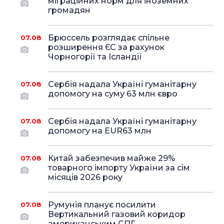
міграційних норм для іноземних
громадян
Брюссель розглядає спільне
07.08
розширення ЄС за рахунок
Чорногорії та Ісландії
Сербія надала Україні гуманітарну
07.08
допомогу на суму 63 млн євро
Сербія надала Україні гуманітарну
07.08
допомогу на EUR63 млн
Китай забезпечив майже 29%
07.08
товарного імпорту України за сім
місяців 2026 року
Румунія планує посилити
07.08
Вертикальний газовий коридор
американським СПГ