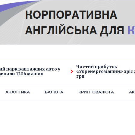
Чистий прибуток
ий парк вантажних авто у
«Укренергомашин» зріс д
овнили 1206 машин
грн
АНАЛIТИКА
ВАЛЮТА
КРИПТОВАЛЮТА
АК