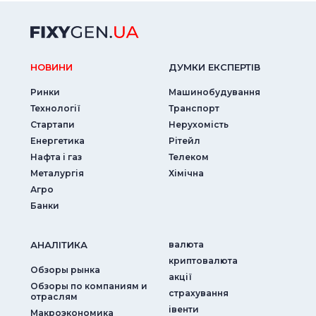
НОВИНИ
ДУМКИ ЕКСПЕРТIВ
Ринки
Машинобудування
Технології
Транспорт
Стартапи
Нерухомість
Енергетика
Рітейл
Нафта і газ
Телеком
Металургія
Хімічна
Агро
Банки
АНАЛIТИКА
валюта
криптовалюта
Обзоры рынка
акції
Обзоры по компаниям и
страхування
отраслям
iвенти
Макроэкономика