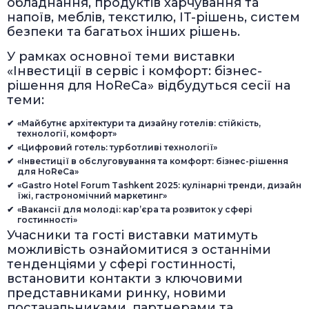
обладнання, продуктів харчування та
напоїв, меблів, текстилю, IT-рішень, систем
безпеки та багатьох інших рішень.
У рамках основної теми виставки
«Інвестиції в сервіс і комфорт: бізнес-
рішення для HoReCa» відбудуться сесії на
теми:
«Майбутнє архітектури та дизайну готелів: стійкість,
технології, комфорт»
«Цифровий готель: турботливі технології»
«Інвестиції в обслуговування та комфорт: бізнес-рішення
для HoReCa»
«Gastro Hotel Forum Tashkent 2025: кулінарні тренди, дизайн
їжі, гастрономічний маркетинг»
«Вакансії для молоді: кар’єра та розвиток у сфері
гостинності»
Учасники та гості виставки матимуть
можливість ознайомитися з останніми
тенденціями у сфері гостинності,
встановити контакти з ключовими
представниками ринку, новими
постачальниками, партнерами та