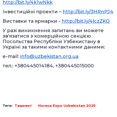
http://bit.ly/4k1wNkk
Інвестиційні проекти –
http://bit.ly/3HRnPJ4
Виставки та ярмарки
-
http://bit.ly/4lczZKQ
У разі виникнення запитань ви можете
зв'язатися з комерційною секцією
Посольства Республіки Узбекистану в
Україні за такими контактними даними:
e-mail:
info@uzbekistan.org.ua
тел.: +380445014184, +380445015000
Теги:
Ташкент
Horeca Expo Uzbekistan 2025