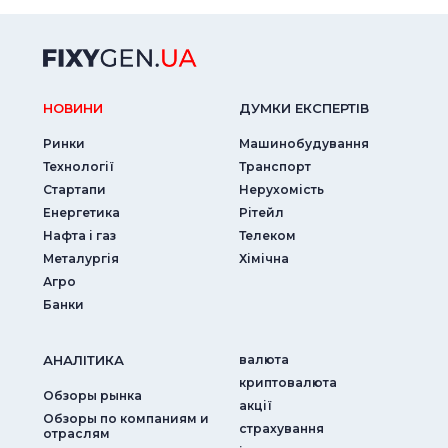
НОВИНИ
ДУМКИ ЕКСПЕРТIВ
Ринки
Машинобудування
Технології
Транспорт
Стартапи
Нерухомість
Енергетика
Рітейл
Нафта і газ
Телеком
Металургія
Хімічна
Агро
Банки
АНАЛIТИКА
валюта
криптовалюта
Обзоры рынка
акції
Обзоры по компаниям и
страхування
отраслям