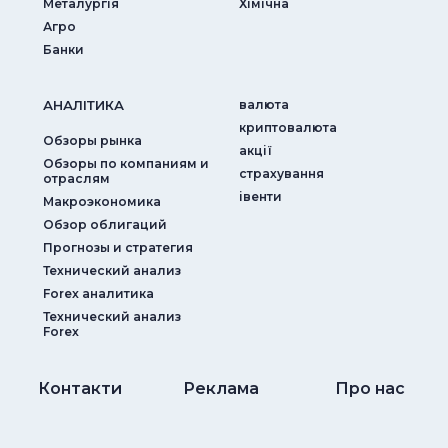
Металургія
Хімічна
Агро
Банки
АНАЛIТИКА
валюта
криптовалюта
Обзоры рынка
акції
Обзоры по компаниям и
страхування
отраслям
iвенти
Макроэкономика
Обзор облигаций
Прогнозы и стратегия
Технический анализ
Forex аналитика
Технический анализ
Forex
Контакти
Реклама
Про нас