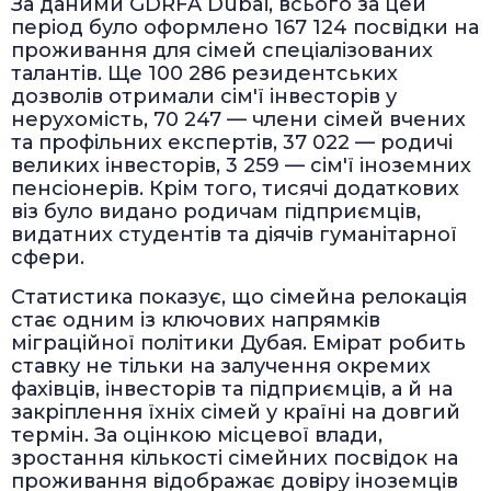
За даними GDRFA Dubai, всього за цей
період було оформлено 167 124 посвідки на
проживання для сімей спеціалізованих
талантів. Ще 100 286 резидентських
дозволів отримали сім'ї інвесторів у
нерухомість, 70 247 — члени сімей вчених
та профільних експертів, 37 022 — родичі
великих інвесторів, 3 259 — сім'ї іноземних
пенсіонерів. Крім того, тисячі додаткових
віз було видано родичам підприємців,
видатних студентів та діячів гуманітарної
сфери.
Статистика показує, що сімейна релокація
стає одним із ключових напрямків
міграційної політики Дубая. Емірат робить
ставку не тільки на залучення окремих
фахівців, інвесторів та підприємців, а й на
закріплення їхніх сімей у країні на довгий
термін. За оцінкою місцевої влади,
зростання кількості сімейних посвідок на
проживання відображає довіру іноземців