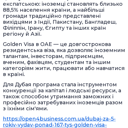
експатською: іноземці становлять близько
88,5% населення країни, а найбільші
громади традиційно представлені
вихідцями з Індії, Пакистану, Бангладеш,
Філіппін, Ірану, Єгипту та інших країн
регіону й Азії.
Golden Visa в ОАЕ — це довгострокова
резидентська віза, яка дозволяє іноземним
талантам, інвесторам, підприємцям,
вченим, фахівцям, студентам та іншим
категоріям жити, працювати або навчатися
в країні.
Для Дубая програма стала інструментом
конкуренції за капітал і людські ресурси, а
також способом утримання заможних і
професійно затребуваних іноземців разом
з їхніми сім'ями.
https://open4business.com.ua/dubaj-za-5-
rokiv-vydav-ponad-167-tys-golden-visa-