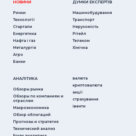
НОВИНИ
ДУМКИ ЕКСПЕРТIВ
Ринки
Машинобудування
Технології
Транспорт
Стартапи
Нерухомість
Енергетика
Рітейл
Нафта і газ
Телеком
Металургія
Хімічна
Агро
Банки
АНАЛIТИКА
валюта
криптовалюта
Обзоры рынка
акції
Обзоры по компаниям и
страхування
отраслям
iвенти
Макроэкономика
Обзор облигаций
Прогнозы и стратегия
Технический анализ
Forex аналитика