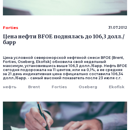
Forties
31.07.2012
Цена нефти BFOE поднялась до 106,3 долл./
барр
Цена условной североморской нефтяной смеси BFOE (Brent,
Forties, Oseberg, Ekofisk) обновила свой недельный
максимум, установившись выше 106,3 долл./барр. Нефть BFOE
сегодня подорожала на 11 центов, или на 0,1%, а ее средняя
за 21 день индикативная цена официально составила 106,34
долл./барр. - самый высокий показатель после 23 июля с.г.
нефть
Brent
Forties
Oseberg
Ekofisk