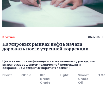
Forties
06.12.2011
На мировых рынках нефть начала
дорожать после утренней коррекции
Цены на нефтяные фьючерсы снова понемногу растут, что
вызвано завершением технической коррекции и
сокращением открытых коротких позиций.
Brent
ОПЕК
IPE
Light
Sweet
ТO
Brent
Crude
Crude
Oil