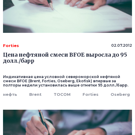
Forties
02.07.2012
Цена нефтяной смеси BFOE выросла до 95
долл./барр
Индикативная цена условной североморской нефтяной
смеси BFOE (Brent, Forties, Oseberg, Ekofisk) впервые за
полторы недели установилась выше отметки 95 долл./барр.
нефть
Brent
ТOCOM
Forties
Oseberg