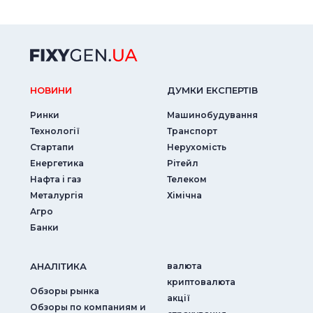
НОВИНИ
ДУМКИ ЕКСПЕРТIВ
Ринки
Машинобудування
Технології
Транспорт
Стартапи
Нерухомість
Енергетика
Рітейл
Нафта і газ
Телеком
Металургія
Хімічна
Агро
Банки
АНАЛIТИКА
валюта
криптовалюта
Обзоры рынка
акції
Обзоры по компаниям и