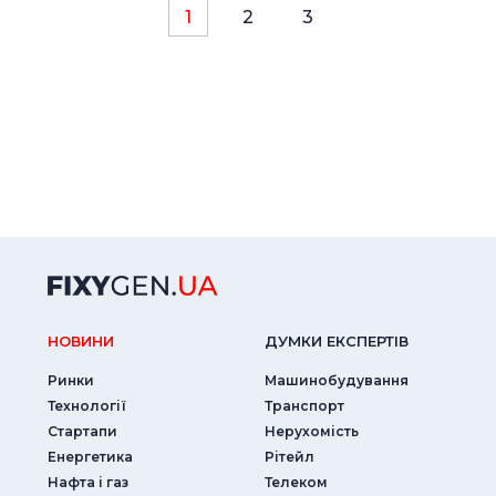
1
2
3
НОВИНИ
ДУМКИ ЕКСПЕРТIВ
Ринки
Машинобудування
Технології
Транспорт
Стартапи
Нерухомість
Енергетика
Рітейл
Нафта і газ
Телеком