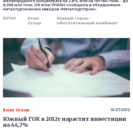
железорудного концентрата на 2,8%, или на 169 тыс тонн, - до
6,056 млн тонн. Об этом УНИАН сообщили в объединении
металлургических заводов «Металлургпром».
ЮГОК
Evraz
Южный горно-
Group
обогатительный комбинат
Evraz Group
10.07.2012
Южный ГОК в 2012г нарастит инвестиции
на 44,7%