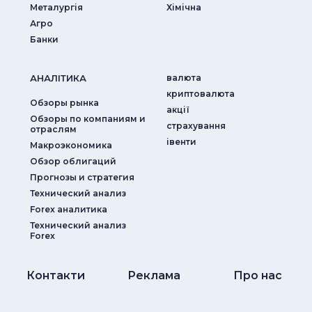
Металургія
Хімічна
Агро
Банки
АНАЛIТИКА
валюта
криптовалюта
Обзоры рынка
акції
Обзоры по компаниям и
страхування
отраслям
iвенти
Макроэкономика
Обзор облигаций
Прогнозы и стратегия
Технический анализ
Forex аналитика
Технический анализ
Forex
Контакти
Реклама
Про нас