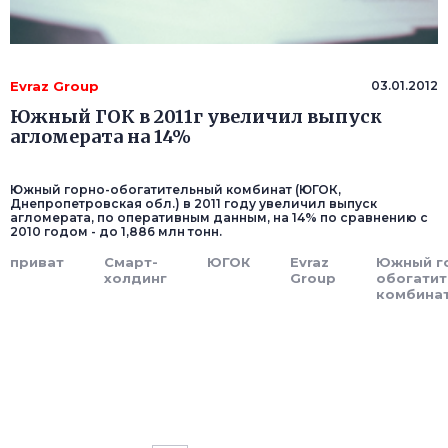
Evraz Group
03.01.2012
Южный ГОК в 2011г увеличил выпуск
агломерата на 14%
Южный горно-обогатительный комбинат (ЮГОК,
Днепропетровская обл.) в 2011 году увеличил выпуск
агломерата, по оперативным данным, на 14% по сравнению с
2010 годом - до 1,886 млн тонн.
приват
Смарт-
ЮГОК
Evraz
Южный г
холдинг
Group
обогати
комбина