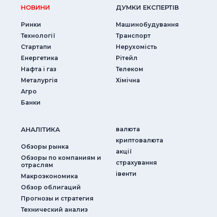
НОВИНИ
ДУМКИ ЕКСПЕРТIВ
Ринки
Машинобудування
Технології
Транспорт
Стартапи
Нерухомість
Енергетика
Рітейл
Нафта і газ
Телеком
Металургія
Хімічна
Агро
Банки
АНАЛIТИКА
валюта
криптовалюта
Обзоры рынка
акції
Обзоры по компаниям и
страхування
отраслям
iвенти
Макроэкономика
Обзор облигаций
Прогнозы и стратегия
Технический анализ