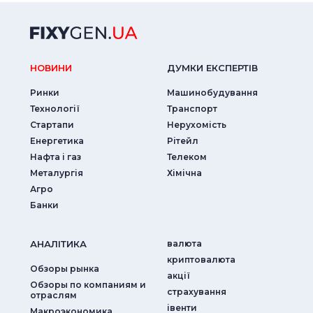
НОВИНИ
ДУМКИ ЕКСПЕРТIВ
Ринки
Машинобудування
Технології
Транспорт
Стартапи
Нерухомість
Енергетика
Рітейл
Нафта і газ
Телеком
Металургія
Хімічна
Агро
Банки
АНАЛIТИКА
валюта
криптовалюта
Обзоры рынка
акції
Обзоры по компаниям и
страхування
отраслям
iвенти
Макроэкономика