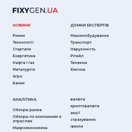
НОВИНИ
ДУМКИ ЕКСПЕРТIВ
Ринки
Машинобудування
Технології
Транспорт
Стартапи
Нерухомість
Енергетика
Рітейл
Нафта і газ
Телеком
Металургія
Хімічна
Агро
Банки
АНАЛIТИКА
валюта
криптовалюта
Обзоры рынка
акції
Обзоры по компаниям и
страхування
отраслям
iвенти
Макроэкономика