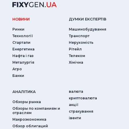
НОВИНИ
ДУМКИ ЕКСПЕРТIВ
Ринки
Машинобудування
Технології
Транспорт
Стартапи
Нерухомість
Енергетика
Рітейл
Нафта і газ
Телеком
Металургія
Хімічна
Агро
Банки
АНАЛIТИКА
валюта
криптовалюта
Обзоры рынка
акції
Обзоры по компаниям и
страхування
отраслям
iвенти
Макроэкономика
Обзор облигаций