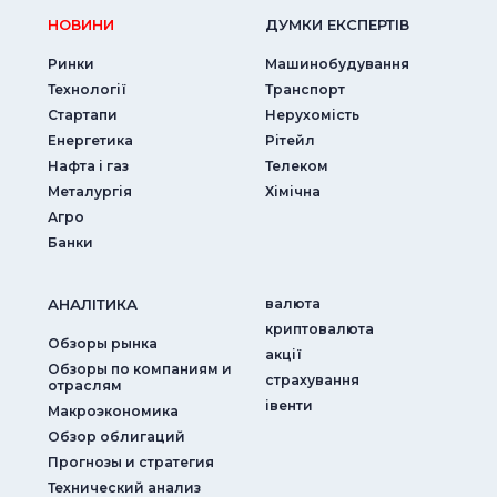
НОВИНИ
ДУМКИ ЕКСПЕРТIВ
Ринки
Машинобудування
Технології
Транспорт
Стартапи
Нерухомість
Енергетика
Рітейл
Нафта і газ
Телеком
Металургія
Хімічна
Агро
Банки
АНАЛIТИКА
валюта
криптовалюта
Обзоры рынка
акції
Обзоры по компаниям и
страхування
отраслям
iвенти
Макроэкономика
Обзор облигаций
Прогнозы и стратегия
Технический анализ