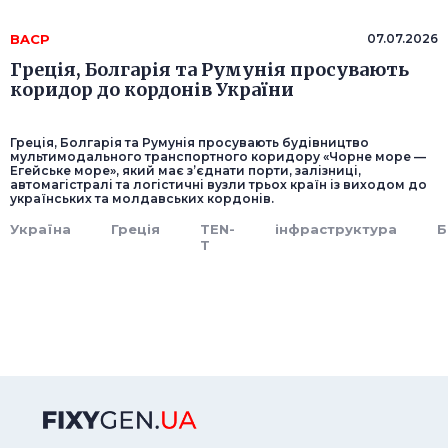
BACP
07.07.2026
Греція, Болгарія та Румунія просувають
коридор до кордонів України
Греція, Болгарія та Румунія просувають будівництво
мультимодального транспортного коридору «Чорне море —
Егейське море», який має з’єднати порти, залізниці,
автомагістралі та логістичні вузли трьох країн із виходом до
українських та молдавських кордонів.
Україна
Греція
TEN-
інфраструктура
Б
T