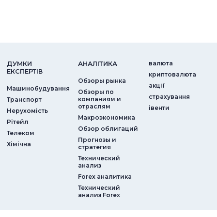
ДУМКИ
АНАЛIТИКА
валюта
ЕКСПЕРТIВ
криптовалюта
Обзоры рынка
акції
Машинобудування
Обзоры по
страхування
компаниям и
Транспорт
отраслям
iвенти
Нерухомість
Макроэкономика
Рітейл
Обзор облигаций
Телеком
Прогнозы и
Хімічна
стратегия
Технический
анализ
Forex аналитика
Технический
анализ Forex