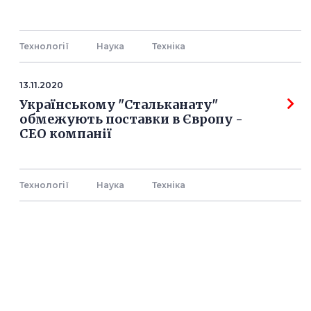
Технології
Наука
Технiка
13.11.2020
Українському "Стальканату"
обмежують поставки в Європу -
СЕО компанії
Технології
Наука
Технiка