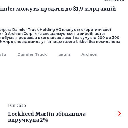
aimler можуть продати до $1,9 млрд акцій
orp. та Daimler Truck Holding AG планують скоротити свої
ькій Archion Corp., яка спеціалізується на виробництві
втобусів, продавши цього місяця акції на суму від 200 до 300
1,9 млрд), повідомила у п’ятницю газета Nikkei без посилань на
ota
Daimler Truck
акція
Archion
13.11.2020
Lockheed Martin збільшила
виручкуна 2%