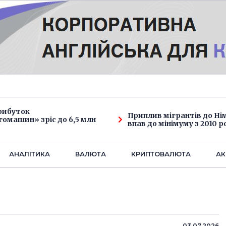
рибуток
Приплив мігрантів до Н
омашин» зріс до 6,5 млн
впав до мінімуму з 2010 р
АНАЛIТИКА
ВАЛЮТА
КРИПТОВАЛЮТА
АК
03.07.2026