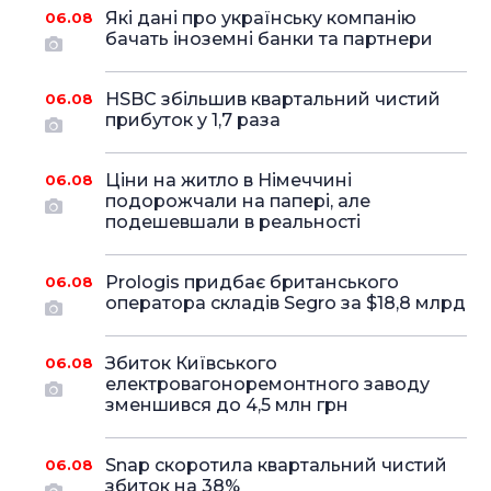
Які дані про українську компанію
06.08
бачать іноземні банки та партнери
HSBC збільшив квартальний чистий
06.08
прибуток у 1,7 раза
Ціни на житло в Німеччині
06.08
подорожчали на папері, але
подешевшали в реальності
Prologis придбає британського
06.08
оператора складів Segro за $18,8 млрд
Збиток Київського
06.08
електровагоноремонтного заводу
зменшився до 4,5 млн грн
Snap скоротила квартальний чистий
06.08
збиток на 38%