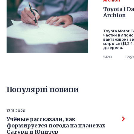
Archion
Toyota і D
Archion
Toyota Motor C
частки в японс
вантажівок і а
млрд єн ($1,2-
джерела.
SPO
Toy
Популярнi новини
13.11.2020
Учёные рассказали, как
формируется погода на планетах
Сатурн и Юпитер