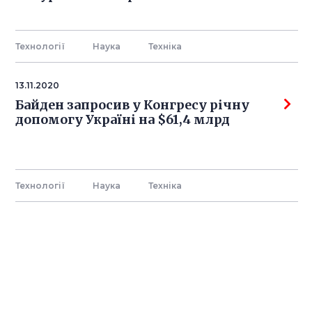
Технології
Наука
Технiка
13.11.2020
Байден запросив у Конгресу річну
допомогу Україні на $61,4 млрд
Технології
Наука
Технiка