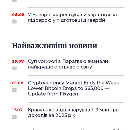
У Баварії заарештували українця за
06.08
підозрою у підготовці диверсій
Найважливіші новини
Суп vori-vori з Парагваю визнали
29.07
найкращою стравою світу
Cryptocurrency Market Ends the Week
01.08
Lower: Bitcoin Drops to $63,000 —
Update from Fixygen
Кравченко задекларував 11,3 млн грн
17.07
доходів за 2025 рік