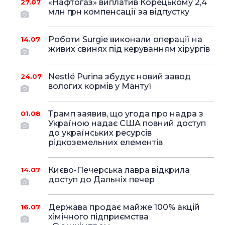
«Нафтогаз» виплатив Корецькому 2,4
27.07
млн грн компенсації за відпустку
Роботи Surgie виконали операції на
14.07
живих свинях під керуванням хірургів
Nestlé Purina збудує новий завод
24.07
вологих кормів у Мантуї
Трамп заявив, що угода про надра з
01.08
Україною надає США повний доступ
до українських ресурсів
рідкоземельних елементів
Києво-Печерська лавра відкрила
14.07
доступ до Дальніх печер
Держава продає майже 100% акцій
16.07
хімічного підприємства