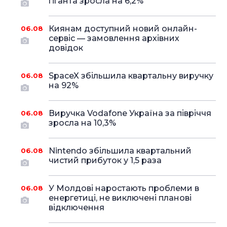
гіганта зросла на 6,2%
Киянам доступний новий онлайн-
06.08
сервіс — замовлення архівних
довідок
SpaceX збільшила квартальну виручку
06.08
на 92%
Виручка Vodafone Україна за півріччя
06.08
зросла на 10,3%
Nintendo збільшила квартальний
06.08
чистий прибуток у 1,5 раза
У Молдові наростають проблеми в
06.08
енергетиці, не виключені планові
відключення