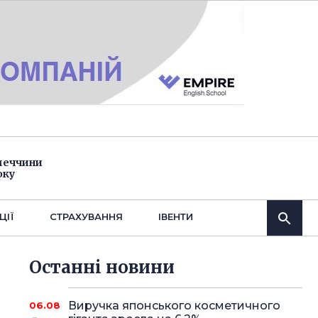
імеччини
оку
ЦІЇ
СТРАХУВАННЯ
IВЕНТИ
Останнi новини
Виручка японського косметичного
06.08