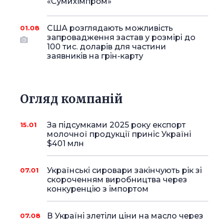
«Сумихімпром»
США розглядають можливість
01.08
запровадження застав у розмірі до
100 тис. доларів для частини
заявників на грін-карту
Огляд компаній
За підсумками 2025 року експорт
15.01
молочної продукції приніс Україні
$401 млн
Українські сировари закінчують рік зі
07.01
скороченням виробництва через
конкуренцію з імпортом
В Україні злетіли ціни на масло через
07.08