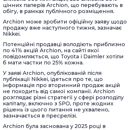
цінних паперів Archion, що перебувають в
обігу, в рамках публічного розміщення.
Archion може зробити офіційну заяву щодо
продажу вже наступного тижня, зазначає
Nikkei.
Потенційні продавці володіють приблизно
по 41% акцій Archion, на сайті якої
повідомляється, що Toyota і Daimler хотіли
б мати частки по 25% кожна.
У заяві Archion, опублікованій після
публікації Nikkei, ідеться про те, що
інформація про вторинний продаж акцій
не походить від самої компанії. Archion
розглядає різні стратегії у сфері розподілу
капіталу, включно з SPO, проте жодних
рішень із цього питання не ухвалено,
зазначається в пресрелізі.
Archion була заснована у 2025 році в