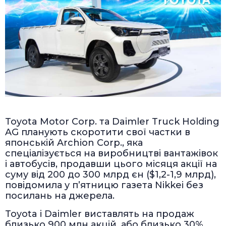
Toyota Motor Corp. та Daimler Truck Holding
AG планують скоротити свої частки в
японській Archion Corp., яка
спеціалізується на виробництві вантажівок
і автобусів, продавши цього місяця акції на
суму від 200 до 300 млрд єн ($1,2-1,9 млрд),
повідомила у п’ятницю газета Nikkei без
посилань на джерела.
Toyota і Daimler виставлять на продаж
близько 900 млн акцій, або близько 30%