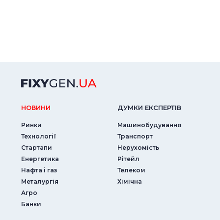
НОВИНИ
ДУМКИ ЕКСПЕРТIВ
Ринки
Машинобудування
Технології
Транспорт
Стартапи
Нерухомість
Енергетика
Рітейл
Нафта і газ
Телеком
Металургія
Хімічна
Агро
Банки