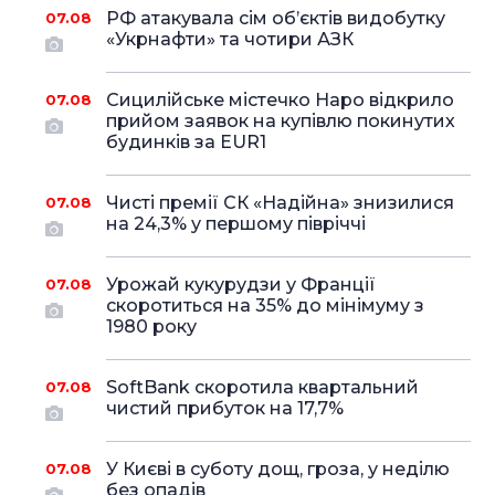
РФ атакувала сім об’єктів видобутку
07.08
«Укрнафти» та чотири АЗК
Сицилійське містечко Наро відкрило
07.08
прийом заявок на купівлю покинутих
будинків за EUR1
Чисті премії СК «Надійна» знизилися
07.08
на 24,3% у першому півріччі
Урожай кукурудзи у Франції
07.08
скоротиться на 35% до мінімуму з
1980 року
SoftBank скоротила квартальний
07.08
чистий прибуток на 17,7%
У Києві в суботу дощ, гроза, у неділю
07.08
без опадів