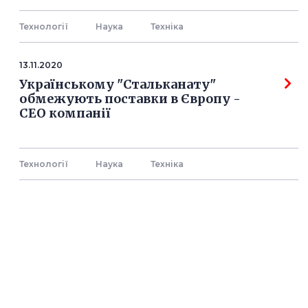
Технології
Наука
Технiка
13.11.2020
Українському "Стальканату"
обмежують поставки в Європу -
СЕО компанії
Технології
Наука
Технiка