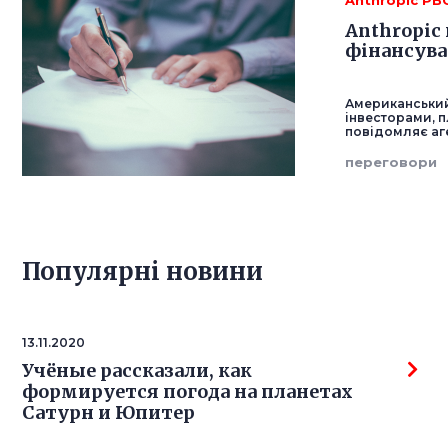
Anthropic PB
Anthropic
фінансув
Американський
інвесторами, п
повідомляє аг
переговори
Популярнi новини
13.11.2020
Учёные рассказали, как
формируется погода на планетах
Сатурн и Юпитер