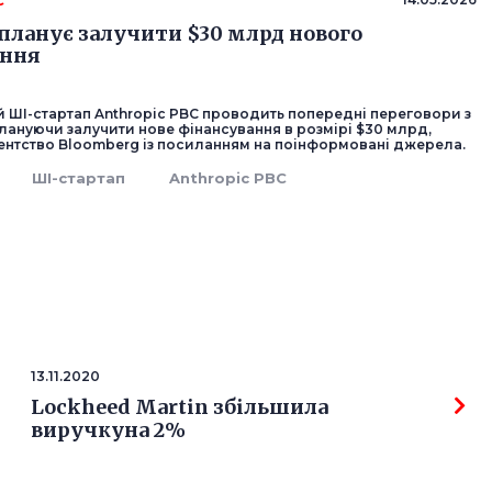
C
 планує залучити $30 млрд нового
ання
 ШІ-стартап Anthropic PBC проводить попередні переговори з
лануючи залучити нове фінансування в розмірі $30 млрд,
ентство Bloomberg із посиланням на поінформовані джерела.
ШІ-стартап
Anthropic PBC
13.11.2020
Lockheed Martin збільшила
виручкуна 2%