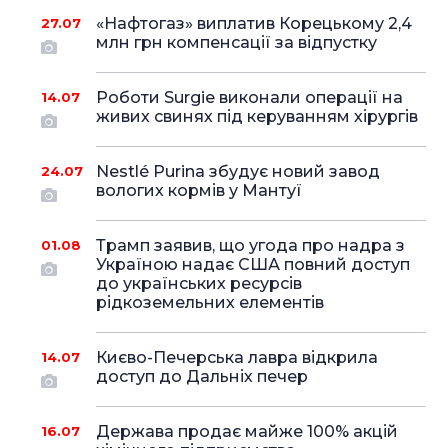
«Нафтогаз» виплатив Корецькому 2,4
27.07
млн грн компенсації за відпустку
Роботи Surgie виконали операції на
14.07
живих свинях під керуванням хірургів
Nestlé Purina збудує новий завод
24.07
вологих кормів у Мантуї
Трамп заявив, що угода про надра з
01.08
Україною надає США повний доступ
до українських ресурсів
рідкоземельних елементів
Києво-Печерська лавра відкрила
14.07
доступ до Дальніх печер
Держава продає майже 100% акцій
16.07