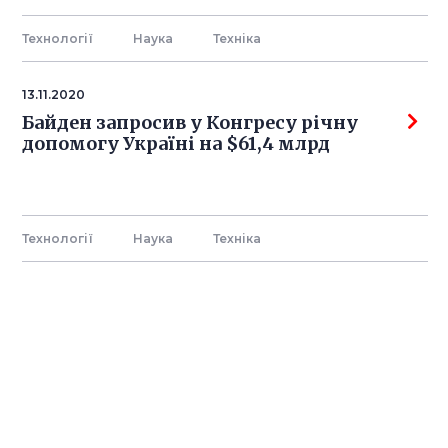
Технології
Наука
Технiка
13.11.2020
Байден запросив у Конгресу річну
допомогу Україні на $61,4 млрд
Технології
Наука
Технiка