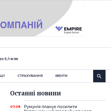
о 6,5 млн
ЦІЇ
СТРАХУВАННЯ
IВЕНТИ
Останнi новини
Румунія планує посилити
07.08