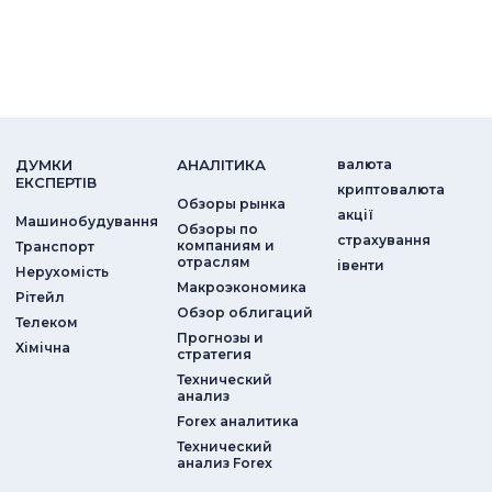
ДУМКИ
АНАЛIТИКА
валюта
ЕКСПЕРТIВ
криптовалюта
Обзоры рынка
акції
Машинобудування
Обзоры по
страхування
компаниям и
Транспорт
отраслям
iвенти
Нерухомість
Макроэкономика
Рітейл
Обзор облигаций
Телеком
Прогнозы и
Хімічна
стратегия
Технический
анализ
Forex аналитика
Технический
анализ Forex