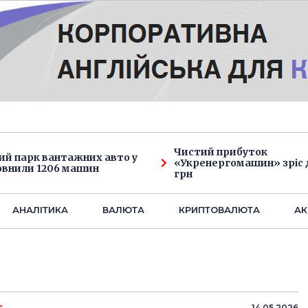
Чистий прибуток
ий парк вантажних авто у
«Укренергомашин» зріс д
овнили 1206 машин
грн
АНАЛIТИКА
ВАЛЮТА
КРИПТОВАЛЮТА
АК
14.05.2026