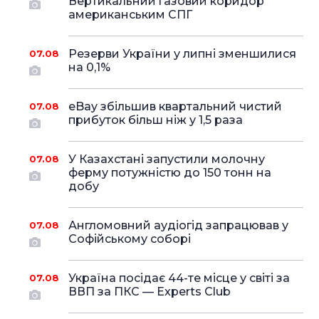
Вертикальний газовий коридор
американським СПГ
Резерви України у липні зменшилися
07.08
на 0,1%
eBay збільшив квартальний чистий
07.08
прибуток більш ніж у 1,5 раза
У Казахстані запустили молочну
07.08
ферму потужністю до 150 тонн на
добу
Англомовний аудіогід запрацював у
07.08
Софійському соборі
Україна посідає 44-те місце у світі за
07.08
ВВП за ПКС — Experts Club