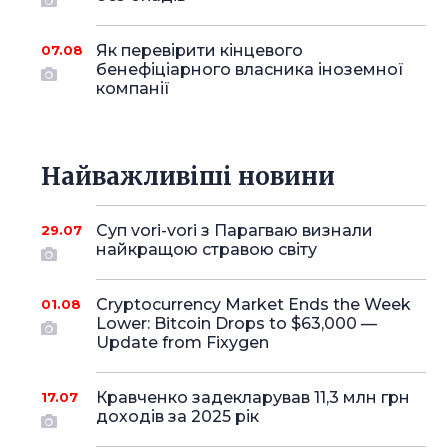
Як перевірити кінцевого
07.08
бенефіціарного власника іноземної
компанії
Найважливіші новини
Суп vori-vori з Парагваю визнали
29.07
найкращою стравою світу
Cryptocurrency Market Ends the Week
01.08
Lower: Bitcoin Drops to $63,000 —
Update from Fixygen
Кравченко задекларував 11,3 млн грн
17.07
доходів за 2025 рік