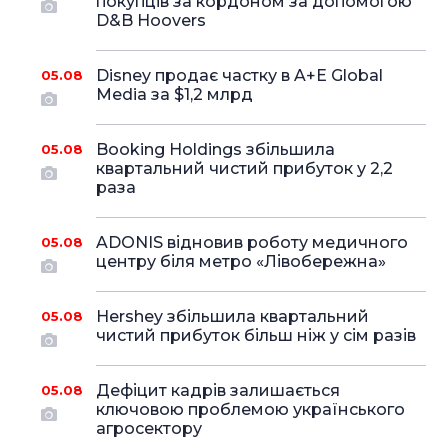
покупців за кордоном за допомогою
D&B Hoovers
Disney продає частку в A+E Global
05.08
Media за $1,2 млрд
Booking Holdings збільшила
05.08
квартальний чистий прибуток у 2,2
раза
ADONIS відновив роботу медичного
05.08
центру біля метро «Лівобережна»
Hershey збільшила квартальний
05.08
чистий прибуток більш ніж у сім разів
Дефіцит кадрів залишається
05.08
ключовою проблемою українського
агросектору