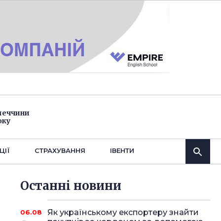
імеччини
оку
ЦІЇ
СТРАХУВАННЯ
IВЕНТИ
Останнi новини
Як українському експортеру знайти
06.08