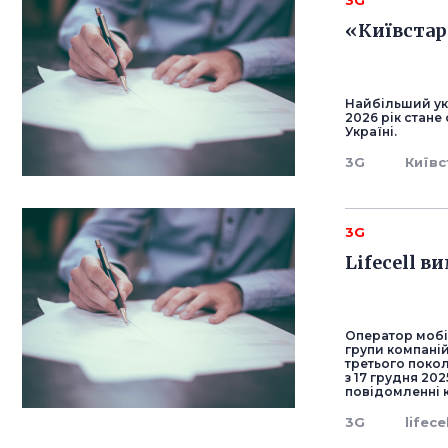
3G
«Київстар
Найбільший ук
2026 рік стане
Україні.
3G
Київс
3G
Lifecell в
Оператор мобіл
групи компаній
третього покол
з 17 грудня 20
повідомленні к
3G
lifece