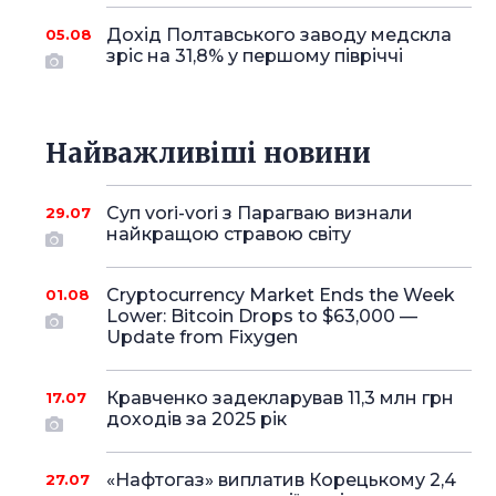
Дохід Полтавського заводу медскла
05.08
зріс на 31,8% у першому півріччі
Найважливіші новини
Суп vori-vori з Парагваю визнали
29.07
найкращою стравою світу
Cryptocurrency Market Ends the Week
01.08
Lower: Bitcoin Drops to $63,000 —
Update from Fixygen
Кравченко задекларував 11,3 млн грн
17.07
доходів за 2025 рік
«Нафтогаз» виплатив Корецькому 2,4
27.07