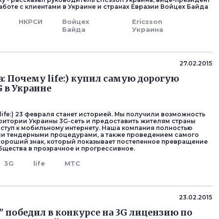
аботе с клиентами в Украине и странах Евразии Войцех Байда
НКРСИ
Войцех
Ericsson
Байда
Украина
27.02.2015
а: Почему life:) купил самую дорогую
G в Украине
life:) 23 февраля станет историей. Мы получили возможность
рритории Украины 3G-сеть и предоставить жителям страны
ступ к мобильному интернету. Наша компания полностью
и тендерными процедурами, а также проведением самого
 хороший знак, который показывает постепенное превращение
бщества в прозрачное и прогрессивное.
3G
life
MTC
23.02.2015
" победил в конкурсе на 3G лицензию по