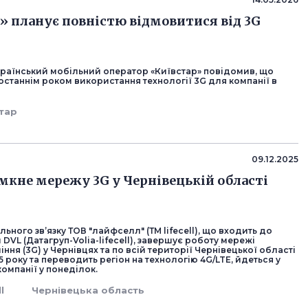
» планує повністю відмовитися від 3G
раїнський мобільний оператор «Київстар» повідомив, що
 останнім роком використання технології 3G для компанії в
тар
09.12.2025
имкне мережу 3G у Чернівецькій області
ьного зв’язку ТОВ "лайфселл" (ТМ lifecell), що входить до
 DVL (Датагруп-Volia-lifecell), завершує роботу мережі
іння (3G) у Чернівцях та по всій території Чернівецької області
25 року та переводить регіон на технологію 4G/LTE, йдеться у
омпанії у понеділок.
ll
Чернівецька область