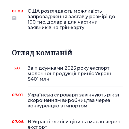
США розглядають можливість
01.08
запровадження застав у розмірі до
100 тис. доларів для частини
заявників на грін-карту
Огляд компаній
За підсумками 2025 року експорт
15.01
молочної продукції приніс Україні
$401 млн
Українські сировари закінчують рік зі
07.01
скороченням виробництва через
конкуренцію з імпортом
В Україні злетіли ціни на масло через
07.08
експорт