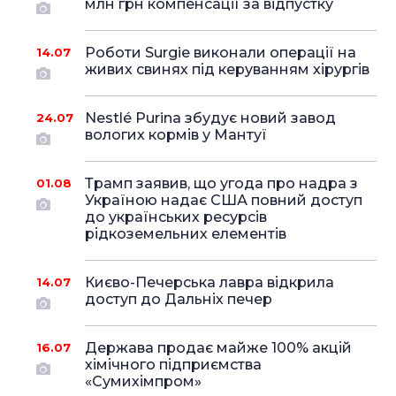
млн грн компенсації за відпустку
Роботи Surgie виконали операції на
14.07
живих свинях під керуванням хірургів
Nestlé Purina збудує новий завод
24.07
вологих кормів у Мантуї
Трамп заявив, що угода про надра з
01.08
Україною надає США повний доступ
до українських ресурсів
рідкоземельних елементів
Києво-Печерська лавра відкрила
14.07
доступ до Дальніх печер
Держава продає майже 100% акцій
16.07
хімічного підприємства
«Сумихімпром»