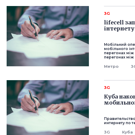
3G
lifecell з
інтернету
Мобільний опер
мобільного інт
перегонах між 
перегонах між
Метро
3
3G
Куба нако
мобильно
Правительство
интернету по т
3G
Куба