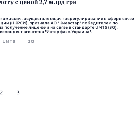
оту с ценой 2,7 млрд грн
комиссия, осуществляющая госрегулирование в сфере связи
ции (НКРСИ), признала АО "Киевстар" победителем по
на получение лицензии на связь в стандарте UMTS (3G),
еспондент агентства "Интерфакс-Украина".
UMTS
3G
2
3