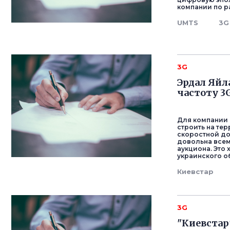
компании по р
UMTS
3G
3G
Эрдал Яйл
частоту 3
Для компании 
строить на те
скоростной до
довольна всем
аукциона. Это
украинского о
Киевстар
3G
"Киевстар