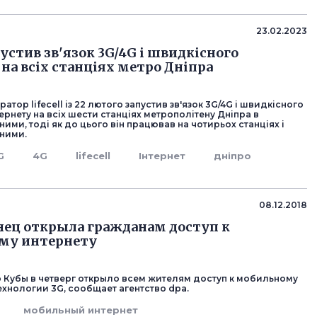
23.02.2023
апустив зв'язок 3G/4G і швидкісного
 на всіх станціях метро Дніпра
атор lifecell із 22 лютого запустив зв'язок 3G/4G і швидкісного
ернету на всіх шести станціях метрополітену Дніпра в
ними, тоді як до цього він працював на чотирьох станціях і
 ними.
G
4G
lifecell
Інтернет
дніпро
08.12.2018
нец открыла гражданам доступ к
му интернету
 Кубы в четверг открыло всем жителям доступ к мобильному
ехнологии 3G, сообщает агентство dpa.
мобильный интернет