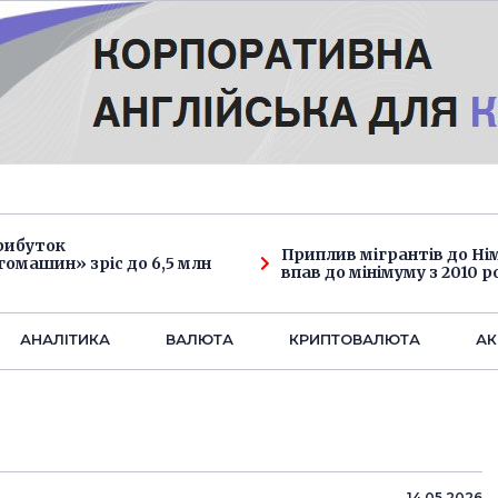
рибуток
Приплив мігрантів до Н
омашин» зріс до 6,5 млн
впав до мінімуму з 2010 р
АНАЛIТИКА
ВАЛЮТА
КРИПТОВАЛЮТА
АК
14.05.2026