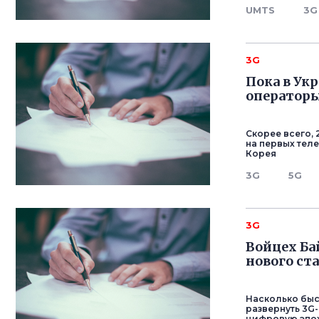
UMTS
3G
3G
Пока в Ук
операторы
Скорее всего, 
на первых теле
Корея
3G
5G
3G
Войцех Ба
нового ст
Насколько быс
развернуть 3G-
цифровую эпох