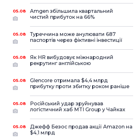
Amgen збільшила квартальний
05.08
чистий прибуток на 66%
Туреччина може анулювати 687
05.08
паспортів через фіктивні інвестиції
Як HR вибудовує міжнародний
05.08
рекрутинг англійською
Glencore отримала $4,4 млрд
05.08
прибутку проти збитку роком раніше
Російський удар зруйнував
05.08
логістичний хаб MTI Group у Чайках
Джефф Безос продав акції Amazon на
05.08
$4,1 млрд