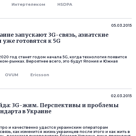
Интертелеком
HSDPA
05.03.2015
раине запускают 3G-связь, азиатские
 уже готовятся к 5G
2020 год станет годом начала 5G, когда технология появится
ком-рынках. Вероятнее всего, это будут Япония и Южная
OVUM
Ericsson
02.03.2015
йда: 3G-жим. Перспективы и проблемы
андарта в Украине
тро и качественно удастся украинским операторам
связь, как изменится жизнь украинцев после этого и как жить в
у - рассказал руководитель Ericsson Украина, вице-президент