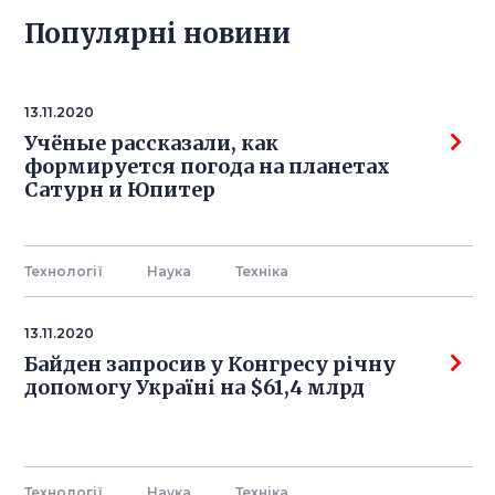
Популярнi новини
13.11.2020
Учёные рассказали, как
формируется погода на планетах
Сатурн и Юпитер
Технології
Наука
Технiка
13.11.2020
Байден запросив у Конгресу річну
допомогу Україні на $61,4 млрд
Технології
Наука
Технiка