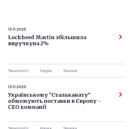
13.11.2020
Lockheed Martin збільшила
виручкуна 2%
Технології
Наука
Технiка
13.11.2020
Українському "Стальканату"
обмежують поставки в Європу -
СЕО компанії
Технології
Наука
Технiка