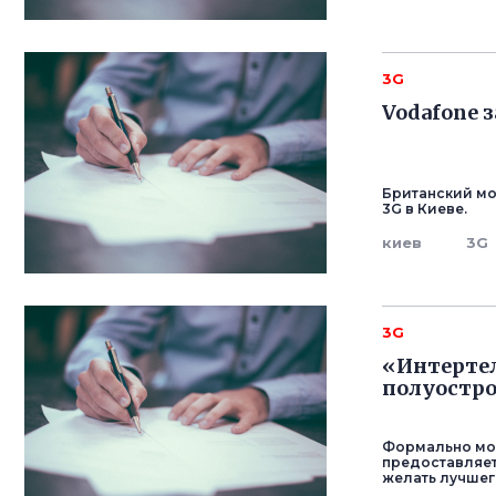
3G
Vodafone 
Британский мо
3G в Киеве.
киев
3G
3G
«Интертел
полуостро
Формально моб
предоставляет
желать лучшег