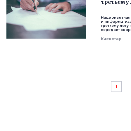
третьему л
Национальная 
и информатиза
третьему лоту 
передает корр
Киевстар
1