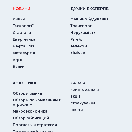
НОВИНИ
ДУМКИ ЕКСПЕРТIВ
Ринки
Машинобудування
Технології
Транспорт
Стартапи
Нерухомість
Енергетика
Рітейл
Нафта і газ
Телеком
Металургія
Хімічна
Агро
Банки
АНАЛIТИКА
валюта
криптовалюта
Обзоры рынка
акції
Обзоры по компаниям и
страхування
отраслям
iвенти
Макроэкономика
Обзор облигаций
Прогнозы и стратегия
Технический анализ