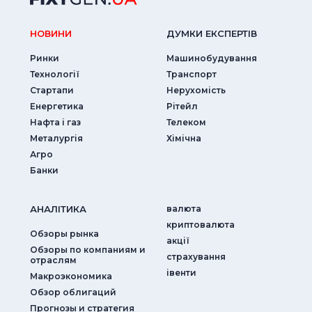
НОВИНИ
ДУМКИ ЕКСПЕРТIВ
Ринки
Машинобудування
Технології
Транспорт
Стартапи
Нерухомість
Енергетика
Рітейл
Нафта і газ
Телеком
Металургія
Хімічна
Агро
Банки
АНАЛIТИКА
валюта
криптовалюта
Обзоры рынка
акції
Обзоры по компаниям и
страхування
отраслям
iвенти
Макроэкономика
Обзор облигаций
Прогнозы и стратегия