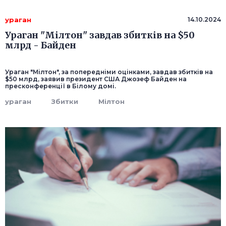
ураган
14.10.2024
Ураган "Мілтон" завдав збитків на $50
млрд - Байден
Ураган "Мілтон", за попередніми оцінками, завдав збитків на
$50 млрд, заявив президент США Джозеф Байден на
пресконференції в Білому домі.
ураган
Збитки
Мілтон