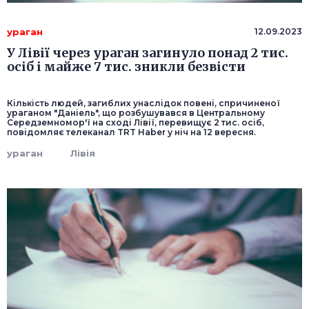
ураган
12.09.2023
У Лівії через ураган загинуло понад 2 тис.
осіб і майже 7 тис. зникли безвісти
Кількість людей, загиблих унаслідок повені, спричиненої
ураганом "Даніель", що розбушувався в Центральному
Середземномор'ї на сході Лівії, перевищує 2 тис. осіб,
повідомляє телеканал TRT Haber у ніч на 12 вересня.
ураган
Лівія