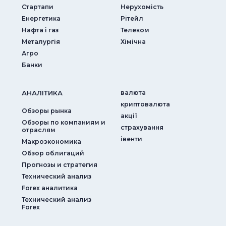
Стартапи
Нерухомість
Енергетика
Рітейл
Нафта і газ
Телеком
Металургія
Хімічна
Агро
Банки
АНАЛIТИКА
валюта
криптовалюта
Обзоры рынка
акції
Обзоры по компаниям и
страхування
отраслям
iвенти
Макроэкономика
Обзор облигаций
Прогнозы и стратегия
Технический анализ
Forex аналитика
Технический анализ
Forex