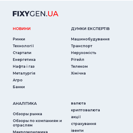
НОВИНИ
ДУМКИ ЕКСПЕРТIВ
Ринки
Машинобудування
Технології
Транспорт
Стартапи
Нерухомість
Енергетика
Рітейл
Нафта і газ
Телеком
Металургія
Хімічна
Агро
Банки
АНАЛIТИКА
валюта
криптовалюта
Обзоры рынка
акції
Обзоры по компаниям и
страхування
отраслям
iвенти
Макроэкономика