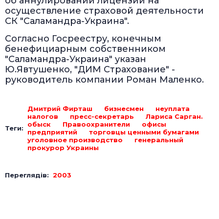
об аннулировании лицензии на
осуществление страховой деятельности
СК "Саламандра-Украина".
Согласно Госреестру, конечным
бенефициарным собственником
"Саламандра-Украина" указан
Ю.Явтушенко, "ДИМ Страхование" -
руководитель компании Роман Маленко.
Дмитрий Фирташ
бизнесмен
неуплата
налогов
пресс-секретарь
Лариса Сарган.
обыск
Правоохранители
офисы
Теги:
предприятий
торговцы ценными бумагами
уголовное производство
генеральный
прокурор Украины
Переглядів:
2003