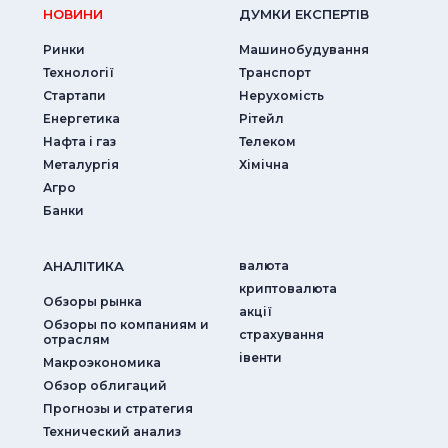
НОВИНИ
ДУМКИ ЕКСПЕРТIВ
Ринки
Машинобудування
Технології
Транспорт
Стартапи
Нерухомість
Енергетика
Рітейл
Нафта і газ
Телеком
Металургія
Хімічна
Агро
Банки
АНАЛIТИКА
валюта
криптовалюта
Обзоры рынка
акції
Обзоры по компаниям и
страхування
отраслям
iвенти
Макроэкономика
Обзор облигаций
Прогнозы и стратегия
Технический анализ