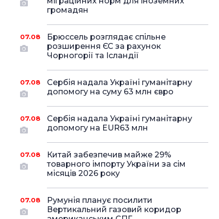
міграційних норм для іноземних
громадян
Брюссель розглядає спільне
07.08
розширення ЄС за рахунок
Чорногорії та Ісландії
Сербія надала Україні гуманітарну
07.08
допомогу на суму 63 млн євро
Сербія надала Україні гуманітарну
07.08
допомогу на EUR63 млн
Китай забезпечив майже 29%
07.08
товарного імпорту України за сім
місяців 2026 року
Румунія планує посилити
07.08
Вертикальний газовий коридор
американським СПГ