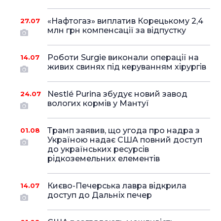
«Нафтогаз» виплатив Корецькому 2,4
27.07
млн грн компенсації за відпустку
Роботи Surgie виконали операції на
14.07
живих свинях під керуванням хірургів
Nestlé Purina збудує новий завод
24.07
вологих кормів у Мантуї
Трамп заявив, що угода про надра з
01.08
Україною надає США повний доступ
до українських ресурсів
рідкоземельних елементів
Києво-Печерська лавра відкрила
14.07
доступ до Дальніх печер