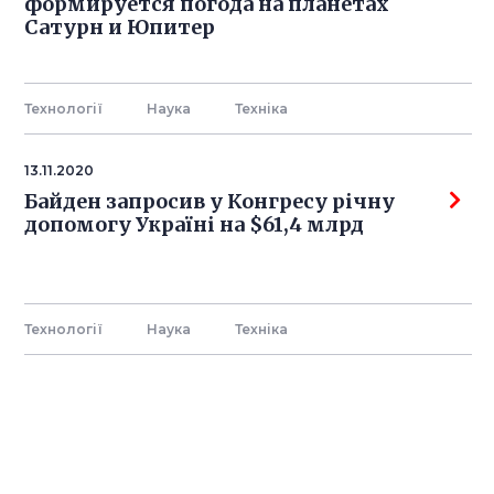
формируется погода на планетах
Сатурн и Юпитер
Технології
Наука
Технiка
13.11.2020
Байден запросив у Конгресу річну
допомогу Україні на $61,4 млрд
Технології
Наука
Технiка