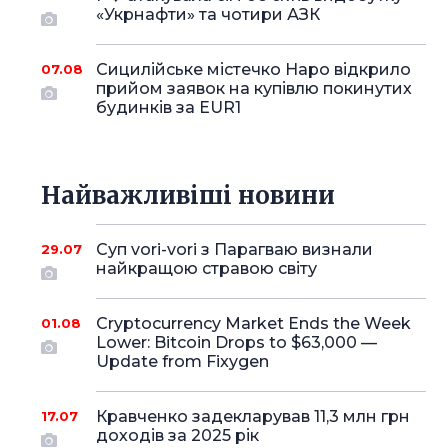
«Укрнафти» та чотири АЗК
Сицилійське містечко Наро відкрило
07.08
прийом заявок на купівлю покинутих
будинків за EUR1
Найважливіші новини
Суп vori-vori з Парагваю визнали
29.07
найкращою стравою світу
Cryptocurrency Market Ends the Week
01.08
Lower: Bitcoin Drops to $63,000 —
Update from Fixygen
Кравченко задекларував 11,3 млн грн
17.07
доходів за 2025 рік