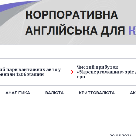
Чистий прибуток
ий парк вантажних авто у
«Укренергомашин» зріс д
овнили 1206 машин
грн
АНАЛIТИКА
ВАЛЮТА
КРИПТОВАЛЮТА
АК
20.06.2024