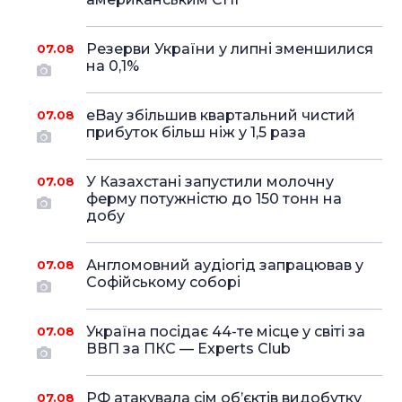
Резерви України у липні зменшилися
07.08
на 0,1%
eBay збільшив квартальний чистий
07.08
прибуток більш ніж у 1,5 раза
У Казахстані запустили молочну
07.08
ферму потужністю до 150 тонн на
добу
Англомовний аудіогід запрацював у
07.08
Софійському соборі
Україна посідає 44-те місце у світі за
07.08
ВВП за ПКС — Experts Club
РФ атакувала сім об’єктів видобутку
07.08