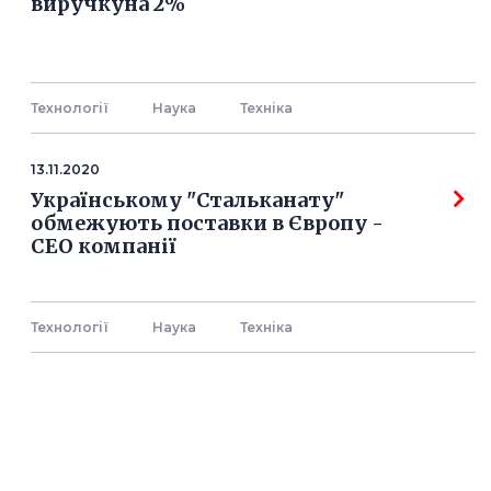
виручкуна 2%
Технології
Наука
Технiка
13.11.2020
Українському "Стальканату"
обмежують поставки в Європу -
СЕО компанії
Технології
Наука
Технiка