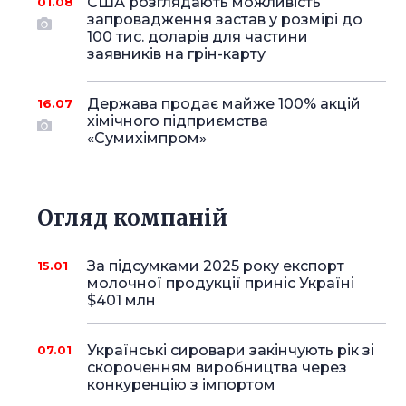
США розглядають можливість
01.08
запровадження застав у розмірі до
100 тис. доларів для частини
заявників на грін-карту
Держава продає майже 100% акцій
16.07
хімічного підприємства
«Сумихімпром»
Огляд компаній
За підсумками 2025 року експорт
15.01
молочної продукції приніс Україні
$401 млн
Українські сировари закінчують рік зі
07.01
скороченням виробництва через
конкуренцію з імпортом