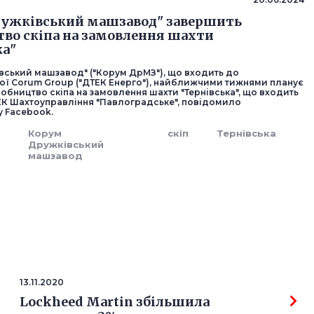
ружківський машзавод" завершить
во скіпа на замовлення шахти
ка"
вський машзавод" ("Корум ДрМЗ"), що входить до
ї Corum Group ("ДТЕК Енерго"), найближчими тижнями планує
обництво скіпа на замовлення шахти "Тернівська", що входить
ЕК Шахтоуправління "Павлоградське", повідомило
у Facebook.
о
Корум
скіп
Тернівська
Дружківський
машзавод
13.11.2020
Lockheed Martin збільшила