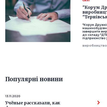
скіп
"Корум Д
виробницт
"Тернівсь
"Корум Дружкі
машинобудівно
завершити вир
до складу "ДТ
підприємство 
виробництв
Популярнi новини
13.11.2020
Учёные рассказали, как