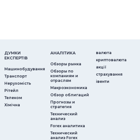
ДУМКИ
АНАЛIТИКА
валюта
ЕКСПЕРТIВ
криптовалюта
Обзоры рынка
акції
Машинобудування
Обзоры по
страхування
компаниям и
Транспорт
отраслям
iвенти
Нерухомість
Макроэкономика
Рітейл
Обзор облигаций
Телеком
Прогнозы и
Хімічна
стратегия
Технический
анализ
Forex аналитика
Технический
анализ Forex