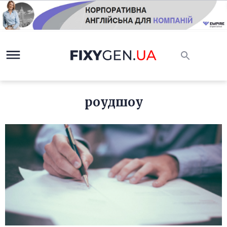
роудшоу