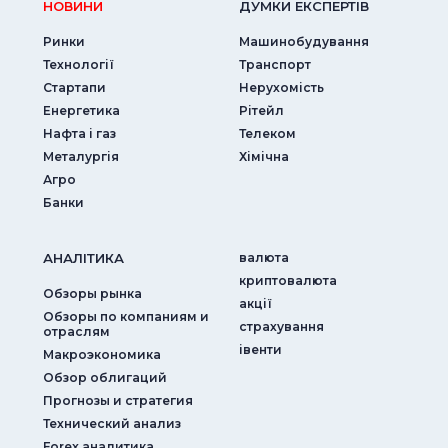
НОВИНИ
ДУМКИ ЕКСПЕРТIВ
Ринки
Машинобудування
Технології
Транспорт
Стартапи
Нерухомість
Енергетика
Рітейл
Нафта і газ
Телеком
Металургія
Хімічна
Агро
Банки
АНАЛIТИКА
валюта
криптовалюта
Обзоры рынка
акції
Обзоры по компаниям и
страхування
отраслям
iвенти
Макроэкономика
Обзор облигаций
Прогнозы и стратегия
Технический анализ
Forex аналитика