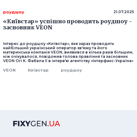
роудшоу
21.07.2025
«Київстар» успішно проводить роудшоу -
засновник VEON
Інтерес до роудшоу «Київстар», яке зараз проводить
найбільший український оператор зв'язку та його
материнська компанія VEON, виявився в кілька разів більшим,
ніж очікувалося, повідомив голова правління та засновник
VEON Огі К. Фабела ІІ в інтерв'ю агентству «Інтерфакс-Україна»
VEON
Київстар
роудшоу