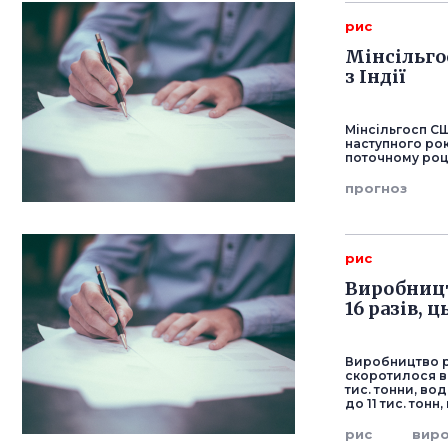
рис
Мінсільго
з Індії
Мінсільгосп СШ
наступного рок
поточному році
прогноз
рис
Виробництв
16 разів, 
Виробництво р
скоротилося в 
тис. тонни, во
до 11 тис. тон
рис
вир