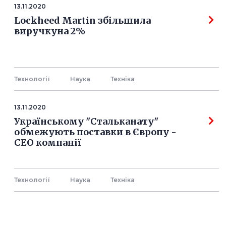
13.11.2020
Lockheed Martin збільшила
виручкуна 2%
Технології
Наука
Технiка
13.11.2020
Українському "Стальканату"
обмежують поставки в Європу -
СЕО компанії
Технології
Наука
Технiка