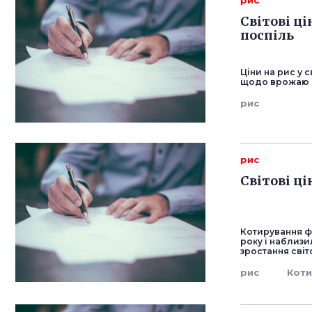
рис
Світові ц
поспіль
Ціни на рис у 
щодо врожаю ц
рис
рис
Світові ц
Котирування ф
року і наблизи
зростання світ
рис
Кот