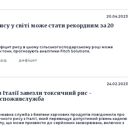
20.04.2023
ису у світі може стати рекордним за 20
фіцит рису в цьому сільськогосподарському році може
 тонн, прогнозують аналітики Fitch Solutions.
орд
дефіцит
24.02.2023
з Італії завезли токсичний рис -
споживслужба
ржавна служба з безпеки харчових продуктів повідомила про
чного рису з Італії, який перевищує допустимий рівень кадмію
алу, що може призвести до серйозних захворювань, включно з