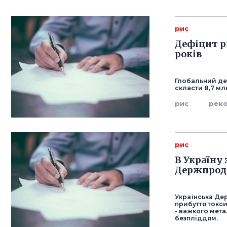
рис
Дефіцит р
років
Глобальний де
скласти 8,7 млн
рис
рек
рис
В Україну 
Держпрод
Українська Де
прибуття токси
- важкого мет
безпліддям.