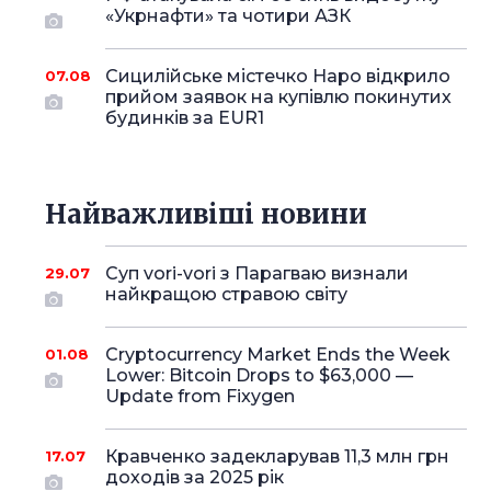
«Укрнафти» та чотири АЗК
Сицилійське містечко Наро відкрило
07.08
прийом заявок на купівлю покинутих
будинків за EUR1
Найважливіші новини
Суп vori-vori з Парагваю визнали
29.07
найкращою стравою світу
Cryptocurrency Market Ends the Week
01.08
Lower: Bitcoin Drops to $63,000 —
Update from Fixygen
Кравченко задекларував 11,3 млн грн
17.07
доходів за 2025 рік