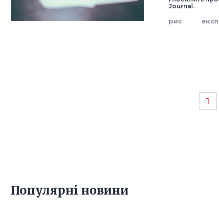
Journal.
рис
екс
1
Популярнi новини