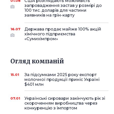
США розглядають можливість
01.08
запровадження застав у розмірі до
100 тис. доларів для частини
заявників на грін-карту
Держава продає майже 100% акцій
16.07
хімічного підприємства
«Сумихімпром»
Огляд компаній
За підсумками 2025 року експорт
15.01
молочної продукції приніс Україні
$401 млн
Українські сировари закінчують рік зі
07.01
скороченням виробництва через
конкуренцію з імпортом