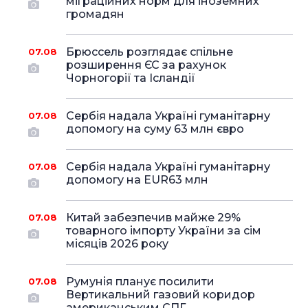
міграційних норм для іноземних
громадян
Брюссель розглядає спільне
07.08
розширення ЄС за рахунок
Чорногорії та Ісландії
Сербія надала Україні гуманітарну
07.08
допомогу на суму 63 млн євро
Сербія надала Україні гуманітарну
07.08
допомогу на EUR63 млн
Китай забезпечив майже 29%
07.08
товарного імпорту України за сім
місяців 2026 року
Румунія планує посилити
07.08
Вертикальний газовий коридор
американським СПГ