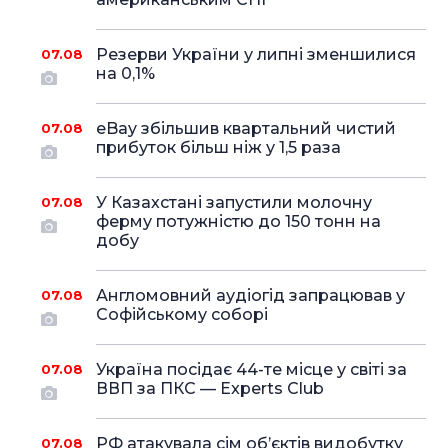
Резерви України у липні зменшилися
07.08
на 0,1%
eBay збільшив квартальний чистий
07.08
прибуток більш ніж у 1,5 раза
У Казахстані запустили молочну
07.08
ферму потужністю до 150 тонн на
добу
Англомовний аудіогід запрацював у
07.08
Софійському соборі
Україна посідає 44-те місце у світі за
07.08
ВВП за ПКС — Experts Club
РФ атакувала сім об’єктів видобутку
07.08