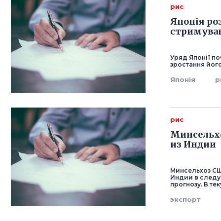
рис
Японія ро
стримува
Уряд Японії п
зростання його
Японія
р
рис
Минсельхо
из Индии
Минсельхоз СШ
Индии в следую
прогнозу. В те
экспорт