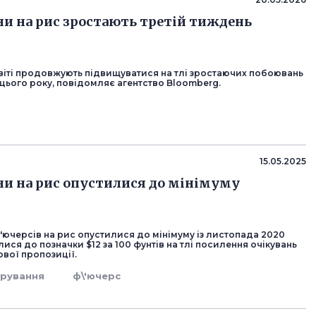
іни на рис зростають третій тиждень
світі продовжують підвищуватися на тлі зростаючих побоювань
ього року, повідомляє агентство Bloomberg.
15.05.2025
іни на рис опустилися до мінімуму
'ючерсів на рис опустилися до мінімуму із листопада 2020
лися до позначки $12 за 100 фунтів на тлі посилення очікувань
ової пропозиції.
ирування
ф\'ючерс