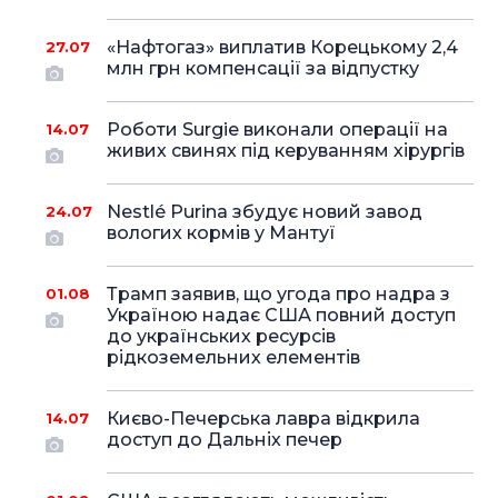
«Нафтогаз» виплатив Корецькому 2,4
27.07
млн грн компенсації за відпустку
Роботи Surgie виконали операції на
14.07
живих свинях під керуванням хірургів
Nestlé Purina збудує новий завод
24.07
вологих кормів у Мантуї
Трамп заявив, що угода про надра з
01.08
Україною надає США повний доступ
до українських ресурсів
рідкоземельних елементів
Києво-Печерська лавра відкрила
14.07
доступ до Дальніх печер