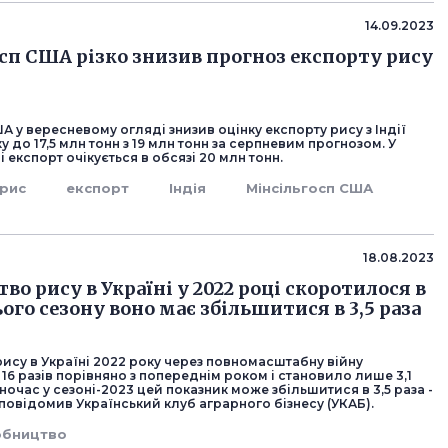
14.09.2023
сп США різко знизив прогноз експорту рису
А у вересневому огляді знизив оцінку експорту рису з Індії
у до 17,5 млн тонн з 19 млн тонн за серпневим прогнозом. У
 експорт очікується в обсязі 20 млн тонн.
рис
експорт
Індія
Мінсільгосп США
18.08.2023
о рису в Україні у 2022 році скоротилося в
цього сезону воно має збільшитися в 3,5 раза
ису в Україні 2022 року через повномасштабну війну
16 разів порівняно з попереднім роком і становило лише 3,1
дночас у сезоні-2023 цей показник може збільшитися в 3,5 раза -
н, повідомив Український клуб аграрного бізнесу (УКАБ).
обництво