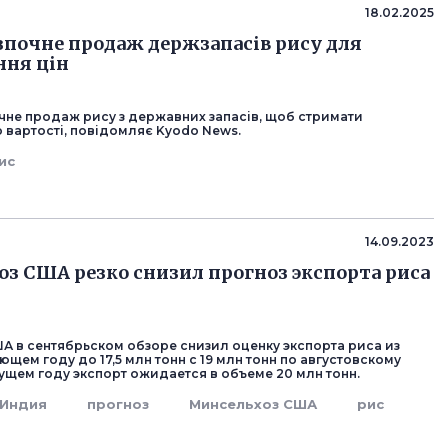
18.02.2025
зпочне продаж держзапасів рису для
ння цін
очне продаж рису з державних запасів, щоб стримати
 вартості, повідомляє Kyodo News.
ис
14.09.2023
з США резко снизил прогноз экспорта риса
А в сентябрьском обзоре снизил оценку экспорта риса из
щем году до 17,5 млн тонн с 19 млн тонн по августовскому
кущем году экспорт ожидается в объеме 20 млн тонн.
Индия
прогноз
Минсельхоз США
рис