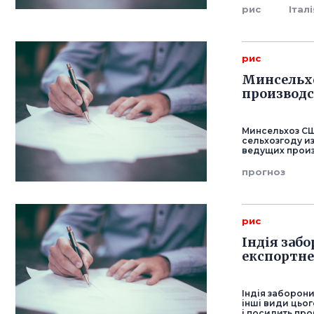
рис
Італ
рис
Минсельхо
производс
Минсельхоз СШ
сельхозгоду из
ведущих произ
прогноз
рис
Індія заб
експортне
Індія заборони
інші види цьо
і посилить про