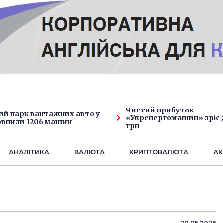
Чистий прибуток
ий парк вантажних авто у
«Укренергомашин» зріс д
овнили 1206 машин
грн
АНАЛIТИКА
ВАЛЮТА
КРИПТОВАЛЮТА
АК
20.05.2026