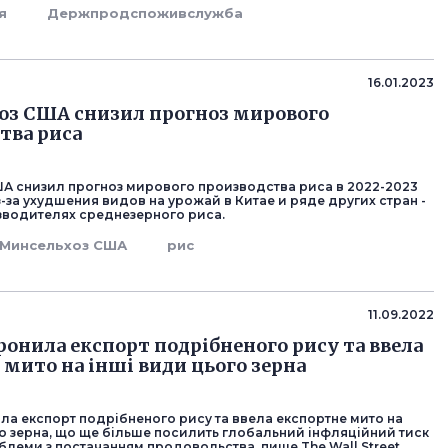
ія
Держпродспоживслужба
16.01.2023
з США снизил прогноз мирового
тва риса
А снизил прогноз мирового производства риса в 2022-2023
-за ухудшения видов на урожай в Китае и ряде других стран -
водителях среднезерного риса.
Минсельхоз США
рис
11.09.2022
оронила експорт подрібненого рису та ввела
 мито на інші види цього зерна
ла експорт подрібненого рису та ввела експортне мито на
го зерна, що ще більше посилить глобальний інфляційний тиск
блеми з постачанням продовольства, пише The Wall Street