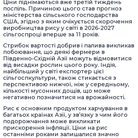
Ціни піднімаються вже третій тиждень
поспіль. Причиною цього став прогноз
міністерства сільського господарства
США, згідно з яким очікується скорочення
виробництва рису у світі в 2026-2027
сільгоспроці вперше за 11 років.
Стрибок вартості добрив і палива викликав
побоювання, що деякі фермери в
Південно-Східній Азії можуть відмовитися
від висадки рослин цього року. Індія,
найбільший у світі експортер цієї
сільгоспкультури, також стикається з
перспективою нижчої, ніж у середньому,
кількості мусонних дощів, що може
негативно позначитися на врожайності.
Рис є основним продуктом харчування в
багатьох країнах Азії, у зв’язку з чим його
подорожчання може викликати
прискорення інфляції. Ціни на рис
останніми роками залишалися значно