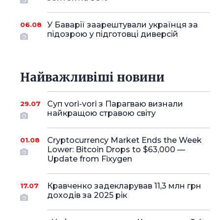
У Баварії заарештували українця за
06.08
підозрою у підготовці диверсій
Найважливіші новини
Суп vori-vori з Парагваю визнали
29.07
найкращою стравою світу
Cryptocurrency Market Ends the Week
01.08
Lower: Bitcoin Drops to $63,000 —
Update from Fixygen
Кравченко задекларував 11,3 млн грн
17.07
доходів за 2025 рік