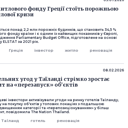
итлового фонду Греції стоїть порожньою
тлової кризи
ується понад 2,2 млн порожніх будинків, що становить 34,5 %
го фонду країни і є одним із найвищих показників у Європі,
дження Parliamentary Budget Office, підготовлене на основі
 ELSTAT за 2021 рік.
Греція
інвестор
житло
реновація
08.02.2026
ельних угод у Таїланді стрімко зростає
ит на «перезапуск» об'єктів
сцеві інвестори активізували угоди на ринку готелів Таїланду,
 на покупку об'єктів у топових локаціях з подальшою
двищенням категорії та «перепозиціонуванням» у більш
т, повідомила The Nation Thailand.
Таїланд
готель
реновація