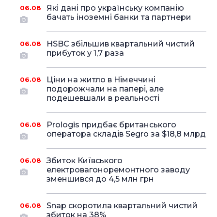
Які дані про українську компанію
06.08
бачать іноземні банки та партнери
HSBC збільшив квартальний чистий
06.08
прибуток у 1,7 раза
Ціни на житло в Німеччині
06.08
подорожчали на папері, але
подешевшали в реальності
Prologis придбає британського
06.08
оператора складів Segro за $18,8 млрд
Збиток Київського
06.08
електровагоноремонтного заводу
зменшився до 4,5 млн грн
Snap скоротила квартальний чистий
06.08
збиток на 38%