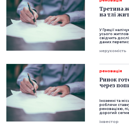
реновація
Третина ж
на тлі жи
У Греції наліч
усього житлово
свідчить дослі
даних перепису
нерухомість
реновація
Ринок гот
через поп
Іноземні та мі
роблячи ставку
реновацією, пі
дорогий сегмен
інвестор