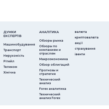
ДУМКИ
АНАЛIТИКА
валюта
ЕКСПЕРТIВ
криптовалюта
Обзоры рынка
акції
Машинобудування
Обзоры по
страхування
компаниям и
Транспорт
отраслям
iвенти
Нерухомість
Макроэкономика
Рітейл
Обзор облигаций
Телеком
Прогнозы и
Хімічна
стратегия
Технический
анализ
Forex аналитика
Технический
анализ Forex