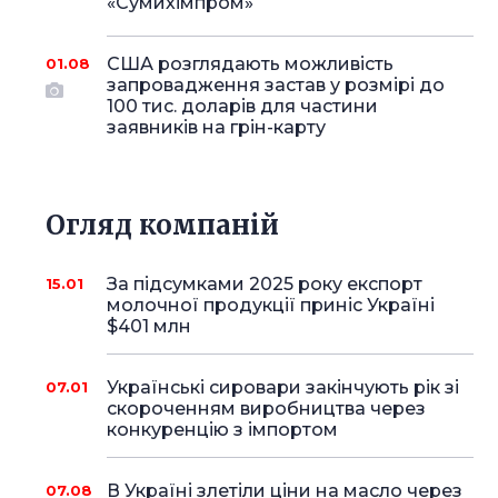
«Сумихімпром»
США розглядають можливість
01.08
запровадження застав у розмірі до
100 тис. доларів для частини
заявників на грін-карту
Огляд компаній
За підсумками 2025 року експорт
15.01
молочної продукції приніс Україні
$401 млн
Українські сировари закінчують рік зі
07.01
скороченням виробництва через
конкуренцію з імпортом
В Україні злетіли ціни на масло через
07.08