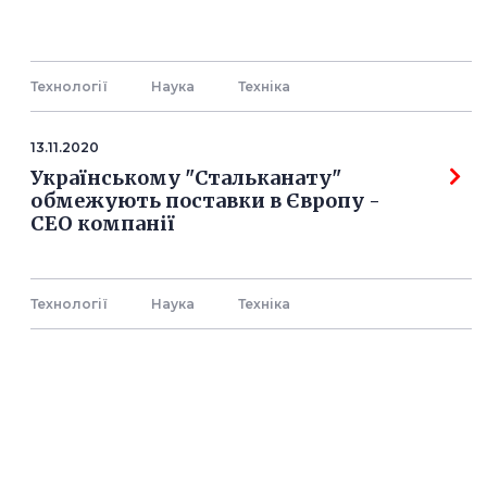
Технології
Наука
Технiка
13.11.2020
Українському "Стальканату"
обмежують поставки в Європу -
СЕО компанії
Технології
Наука
Технiка