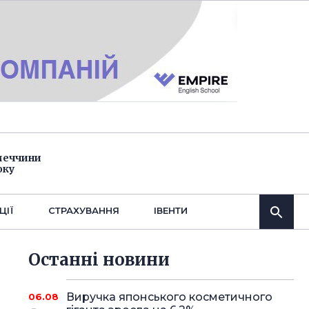
імеччини
оку
ЦІЇ
СТРАХУВАННЯ
IВЕНТИ
Останнi новини
Виручка японського косметичного
06.08