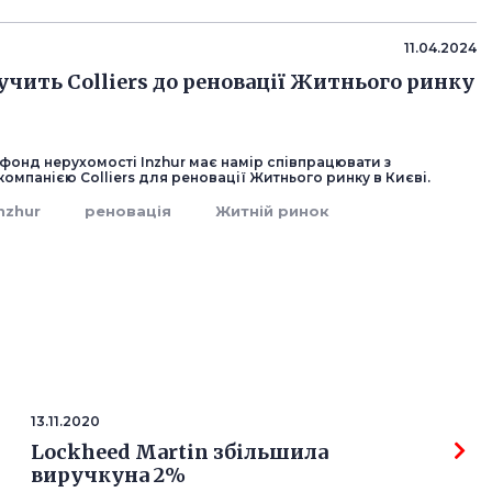
11.04.2024
лучить Colliers до реновації Житнього ринку
фонд нерухомості Inzhur має намір співпрацювати з
мпанією Colliers для реновації Житнього ринку в Києві.
nzhur
реновація
Житній ринок
13.11.2020
Lockheed Martin збільшила
виручкуна 2%