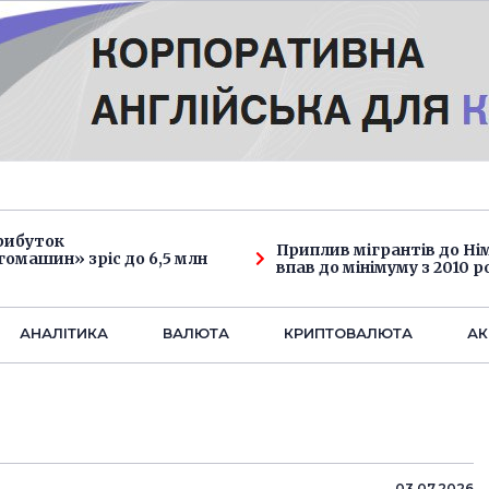
рибуток
Приплив мігрантів до Н
омашин» зріс до 6,5 млн
впав до мінімуму з 2010 р
АНАЛIТИКА
ВАЛЮТА
КРИПТОВАЛЮТА
АК
03.07.2026