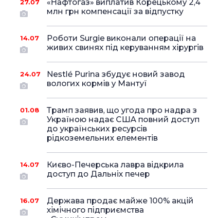
«Нафтогаз» виплатив Корецькому 2,4
27.07
млн грн компенсації за відпустку
Роботи Surgie виконали операції на
14.07
живих свинях під керуванням хірургів
Nestlé Purina збудує новий завод
24.07
вологих кормів у Мантуї
Трамп заявив, що угода про надра з
01.08
Україною надає США повний доступ
до українських ресурсів
рідкоземельних елементів
Києво-Печерська лавра відкрила
14.07
доступ до Дальніх печер
Держава продає майже 100% акцій
16.07
хімічного підприємства