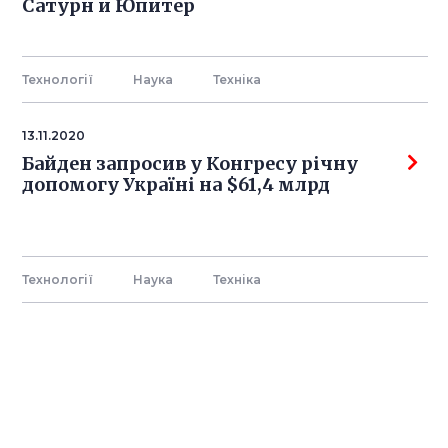
Сатурн и Юпитер
Технології
Наука
Технiка
13.11.2020
Байден запросив у Конгресу річну
допомогу Україні на $61,4 млрд
Технології
Наука
Технiка