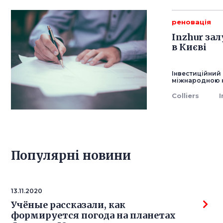
реновація
Inzhur за
в Києві
Інвестиційний 
міжнародною ко
Colliers
I
Популярнi новини
13.11.2020
Учёные рассказали, как
формируется погода на планетах