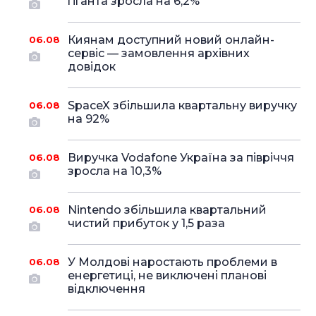
гіганта зросла на 6,2%
Киянам доступний новий онлайн-
06.08
сервіс — замовлення архівних
довідок
SpaceX збільшила квартальну виручку
06.08
на 92%
Виручка Vodafone Україна за півріччя
06.08
зросла на 10,3%
Nintendo збільшила квартальний
06.08
чистий прибуток у 1,5 раза
У Молдові наростають проблеми в
06.08
енергетиці, не виключені планові
відключення