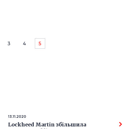
3
4
5
13.11.2020
Lockheed Martin збільшила