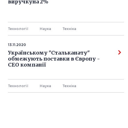
виручкуна 2%
Технології
Наука
Технiка
13.11.2020
Українському "Стальканату"
обмежують поставки в Європу -
СЕО компанії
Технології
Наука
Технiка