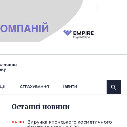
імеччини
оку
ЦІЇ
СТРАХУВАННЯ
IВЕНТИ
Останнi новини
Виручка японського косметичного
06.08