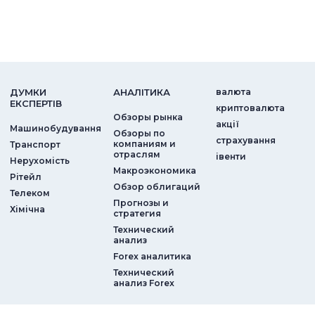
ДУМКИ
АНАЛIТИКА
валюта
ЕКСПЕРТIВ
криптовалюта
Обзоры рынка
акції
Машинобудування
Обзоры по
страхування
компаниям и
Транспорт
отраслям
iвенти
Нерухомість
Макроэкономика
Рітейл
Обзор облигаций
Телеком
Прогнозы и
Хімічна
стратегия
Технический
анализ
Forex аналитика
Технический
анализ Forex