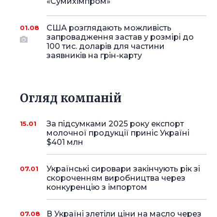
«Сумихімпром»
США розглядають можливість
01.08
запровадження застав у розмірі до
100 тис. доларів для частини
заявників на грін-карту
Огляд компаній
За підсумками 2025 року експорт
15.01
молочної продукції приніс Україні
$401 млн
Українські сировари закінчують рік зі
07.01
скороченням виробництва через
конкуренцію з імпортом
В Україні злетіли ціни на масло через
07.08