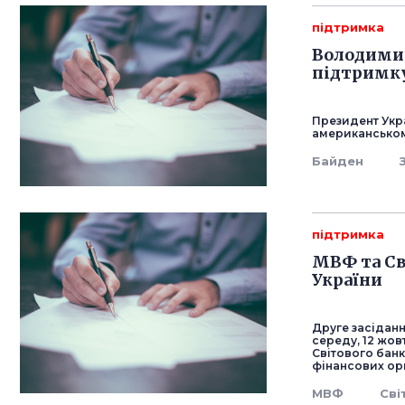
підтримка
Володимир
підтримку
Президент Укр
американськом
Байден
підтримка
МВФ та Св
України
Друге засіданн
середу, 12 жов
Світового банк
фінансових орг
МВФ
Сві