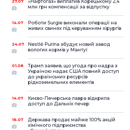
«Нафтогаз» виплатив Корецькому 2,4
27.07
млн грн компенсації за відпустку
Роботи Surgie виконали операції на
14.07
живих свинях під керуванням хірургів
Nestlé Purina збудує новий завод
24.07
вологих кормів у Мантуї
Трамп заявив, що угода про надра з
01.08
Україною надає США повний доступ
до українських ресурсів
рідкоземельних елементів
Києво-Печерська лавра відкрила
14.07
доступ до Дальніх печер
Держава продає майже 100% акцій
16.07
хімічного підприємства