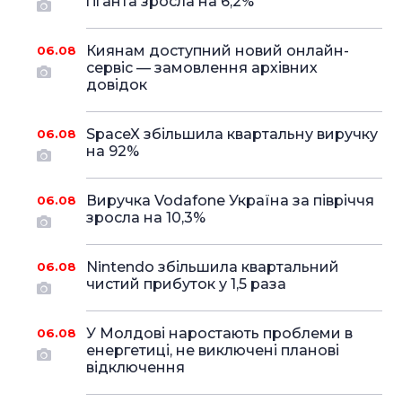
гіганта зросла на 6,2%
Киянам доступний новий онлайн-
06.08
сервіс — замовлення архівних
довідок
SpaceX збільшила квартальну виручку
06.08
на 92%
Виручка Vodafone Україна за півріччя
06.08
зросла на 10,3%
Nintendo збільшила квартальний
06.08
чистий прибуток у 1,5 раза
У Молдові наростають проблеми в
06.08
енергетиці, не виключені планові
відключення