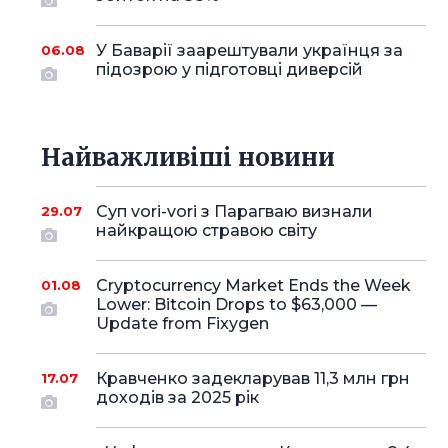
У Баварії заарештували українця за
06.08
підозрою у підготовці диверсій
Найважливіші новини
Суп vori-vori з Парагваю визнали
29.07
найкращою стравою світу
Cryptocurrency Market Ends the Week
01.08
Lower: Bitcoin Drops to $63,000 —
Update from Fixygen
Кравченко задекларував 11,3 млн грн
17.07
доходів за 2025 рік