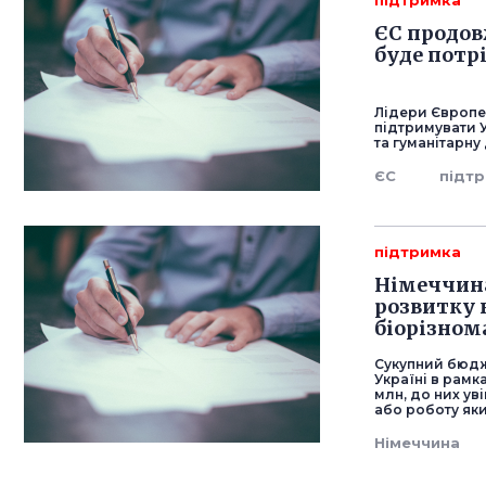
підтримка
ЄС продов
буде потр
Лідери Європе
підтримувати У
та гуманітарну
ЄС
підт
підтримка
Німеччина
розвитку 
біорізном
Сукупний бюдж
Україні в рамк
млн, до них уві
або роботу як
Німеччина