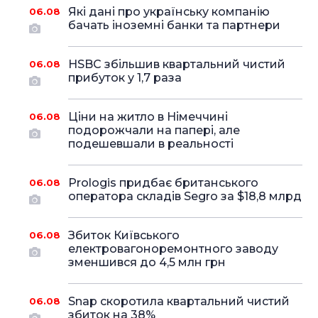
Які дані про українську компанію
06.08
бачать іноземні банки та партнери
HSBC збільшив квартальний чистий
06.08
прибуток у 1,7 раза
Ціни на житло в Німеччині
06.08
подорожчали на папері, але
подешевшали в реальності
Prologis придбає британського
06.08
оператора складів Segro за $18,8 млрд
Збиток Київського
06.08
електровагоноремонтного заводу
зменшився до 4,5 млн грн
Snap скоротила квартальний чистий
06.08
збиток на 38%