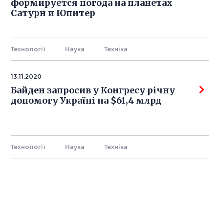
формируется погода на планетах
Сатурн и Юпитер
Технології
Наука
Технiка
13.11.2020
Байден запросив у Конгресу річну
допомогу Україні на $61,4 млрд
Технології
Наука
Технiка