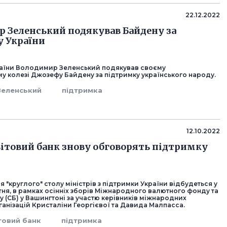
22.12.2022
 Зеленський подякував Байдену за
 України
аїни Володимир Зеленський подякував своєму
у колезі Джозефу Байдену за підтримку українського народу.
Зеленський
підтримка
12.10.2022
ітовий банк знову обговорять підтримку
я "круглого" столу міністрів з підтримки України відбудеться у
тня, в рамках осінніх зборів Міжнародного валютного фонду та
у (СБ) у Вашингтоні за участю керівників міжнародних
анізацій Кристаліни Георгієвої та Давида Малпасса.
товий банк
підтримка