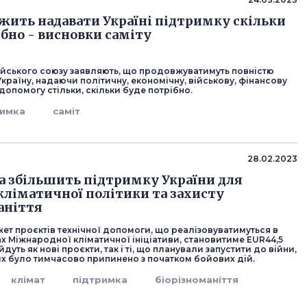
жить надавати Україні підтримку скільки
ібно - висновки саміту
йського союзу заявляють, що продовжуватимуть повністю
країну, надаючи політичну, економічну, військову, фінансову
 допомогу стільки, скільки буде потрібно.
римка
саміт
28.02.2023
 збільшить підтримку України для
кліматичної політики та захисту
аніття
ет проєктів технічної допомоги, що реалізовуватимуться в
ах Міжнародної кліматичної ініціативи, становитиме EUR44,5
йдуть як нові проєкти, так і ті, що планували запустити до війни,
их було тимчасово припинено з початком бойових дій.
клімат
підтримка
біорізноманіття