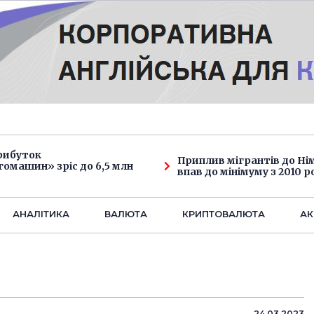
рибуток
Приплив мігрантів до Н
омашин» зріс до 6,5 млн
впав до мінімуму з 2010 р
АНАЛIТИКА
ВАЛЮТА
КРИПТОВАЛЮТА
АК
24.03.2023